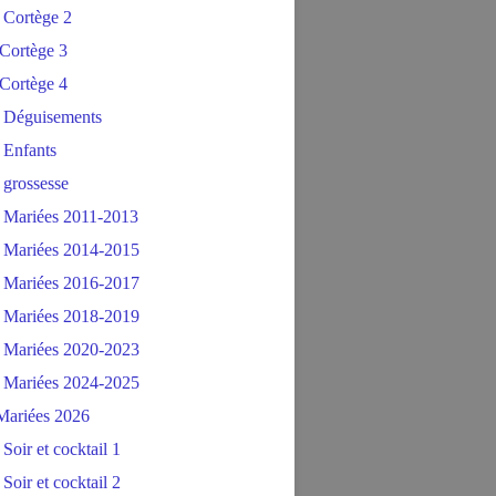
 Cortège 2
Cortège 3
Cortège 4
 Déguisements
 Enfants
 grossesse
 Mariées 2011-2013
 Mariées 2014-2015
 Mariées 2016-2017
 Mariées 2018-2019
 Mariées 2020-2023
 Mariées 2024-2025
ariées 2026
Soir et cocktail 1
Soir et cocktail 2