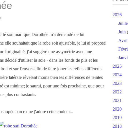
hée
2026
s
Juille
Juin
(
pporté son mari que Dorothée m'a demandé de lui
Avril
elle souhaitait que la robe soit ajustable, je lui ai proposé
Févri
r l'originalité, j'ai suggéré une assymétrie avec une
Janvi
décidé d'utiliser la soie - dans les fonds de plis et les
2025
roit et sur l'envers afin de faire jouer les reflets différents
2024
ière latérale révélant moins bien les différences de teintes
2023
ché est minime; je saurai, pour une fois prochaine, que pour
2022
ssus plus contrastants.
2021
2020
oshopée parce que j'adore cette couleur...
2019
2018