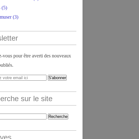
s
(5)
amuser
(3)
letter
vous pour être averti des nouveaux
publiés.
rche sur le site
ives