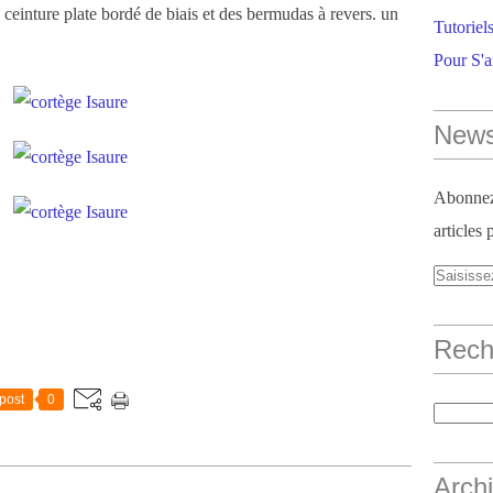
 ceinture plate bordé de biais et des bermudas à revers. un
Tutoriel
Pour S'
News
Abonnez-
articles 
Reche
post
0
Arch