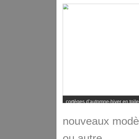
derniers cortèges d'été: modèle 
nouveaux modèl
ou autre