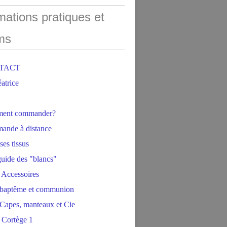
mations pratiques et
ms
NTACT
éatrice
ment commander?
ande à distance
ses tissus
 guide des "blancs"
 Accessoires
baptême et communion
Capes, manteaux et Cie
 Cortège 1