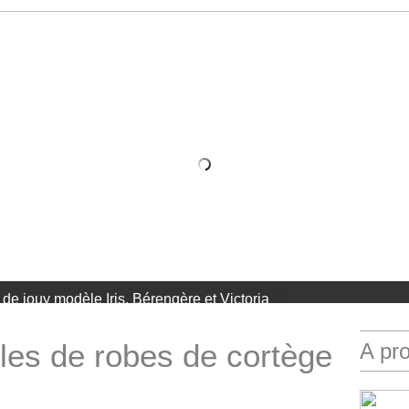
Hélène
es de robes de cortège
A pr