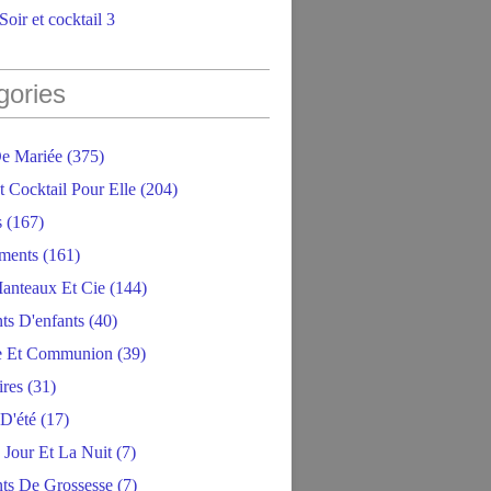
oir et cocktail 3
gories
e Mariée
(375)
t Cocktail Pour Elle
(204)
s
(167)
ments
(161)
anteaux Et Cie
(144)
ts D'enfants
(40)
e Et Communion
(39)
ires
(31)
D'été
(17)
 Jour Et La Nuit
(7)
ts De Grossesse
(7)