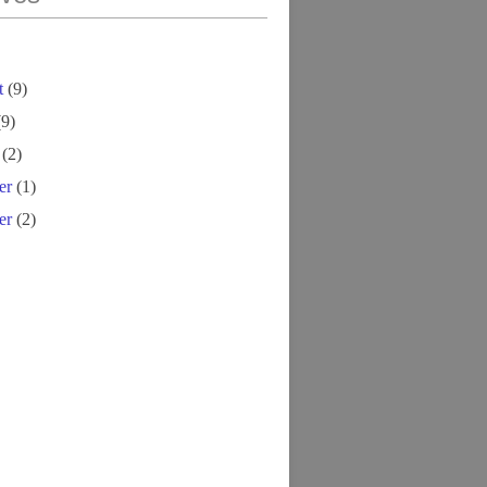
t
(9)
9)
(2)
er
(1)
er
(2)