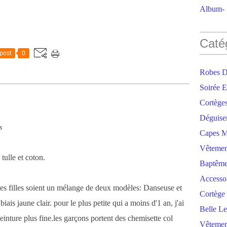
Album- S
Caté
post
0
Robes D
Soirée E
Cortège
Déguise
s
Capes M
Vêtemen
tulle et coton.
Baptêm
Accesso
des filles soient un mélange de deux modèles: Danseuse et
Cortège 
iais jaune clair. pour le plus petite qui a moins d'1 an, j'ai
Belle Le
einture plus fine.les garçons portent des chemisette col
Vêtemen