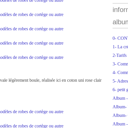
infor
albu
0- CO
1- La cr
2-Tarifs
3- Com
4- Comm
ivale légèrement boule, réalisée ici en coton uni rose clair
5- Adres
6- petit
Album -
Album- 
Album- 
Album -