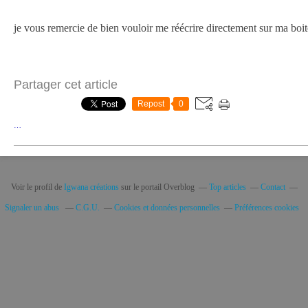
je vous remercie de bien vouloir me réécrire directement sur ma boit
Partager cet article
Repost
0
…
Voir le profil de
Igwana créations
sur le portail Overblog
Top articles
Contact
Signaler un abus
C.G.U.
Cookies et données personnelles
Préférences cookies