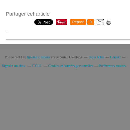
Partager cet article
Repost
0
…
Voir le profil de
Igwana créations
sur le portail Overblog
Top articles
Contact
Signaler un abus
C.G.U.
Cookies et données personnelles
Préférences cookies