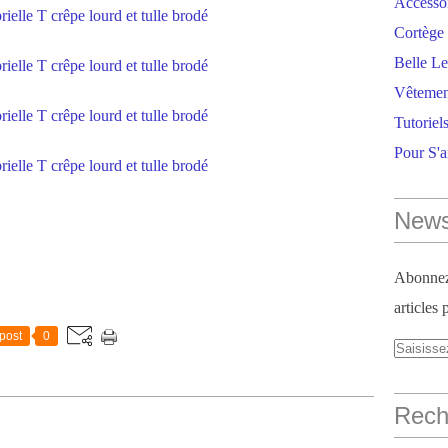
Accesso
Cortège 
Belle Le
Vêtemen
Tutoriel
Pour S'
News
Abonnez-
articles 
post
0
Reche