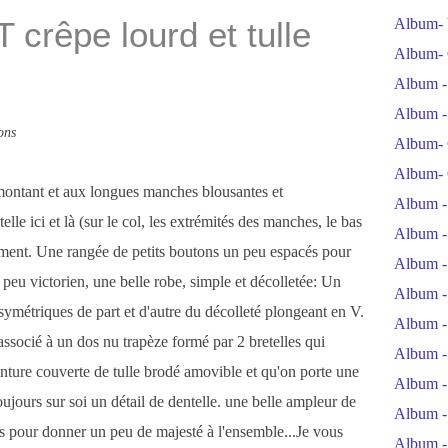
 crêpe lourd et tulle
Album- 
Album- 
Album -
Album -
ons
Album- 
Album- 
 montant et aux longues manches blousantes et
Album -
lle ici et là (sur le col, les extrémités des manches, le bas
Album -
tement. Une rangée de petits boutons un peu espacés pour
Album -
n peu victorien, une belle robe, simple et décolletée: Un
Album -
 symétriques de part et d'autre du décolleté plongeant en V.
Album -
ssocié à un dos nu trapèze formé par 2 bretelles qui
Album -
ceinture couverte de tulle brodé amovible et qu'on porte une
Album -
toujours sur soi un détail de dentelle. une belle ampleur de
Album -
os pour donner un peu de majesté à l'ensemble...Je vous
Album -