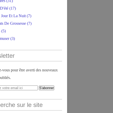
ires
(31)
D'été
(17)
 Jour Et La Nuit
(7)
ts De Grossesse
(7)
s
(5)
amuser
(3)
letter
vous pour être averti des nouveaux
publiés.
rche sur le site