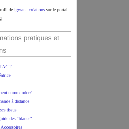
profil de
Igwana créations
sur le portail
g
mations pratiques et
ms
NTACT
éatrice
ment commander?
ande à distance
ses tissus
 guide des "blancs"
 Accessoires