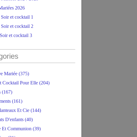
ariées 2026
Soir et cocktail 1
Soir et cocktail 2
oir et cocktail 3
gories
e Mariée
(375)
t Cocktail Pour Elle
(204)
s
(167)
ments
(161)
anteaux Et Cie
(144)
ts D'enfants
(40)
e Et Communion
(39)