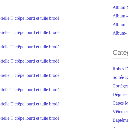
Album-M
Album - 
Album - 
Album- S
Caté
Robes D
Soirée E
Cortège
Déguise
Capes M
Vêtemen
Baptêm