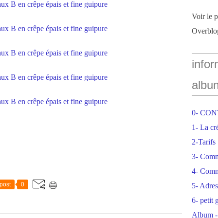
Voir le 
Overblo
infor
albu
0- CO
1- La cr
2-Tarifs
3- Com
4- Comm
post
0
5- Adres
6- petit
Album -