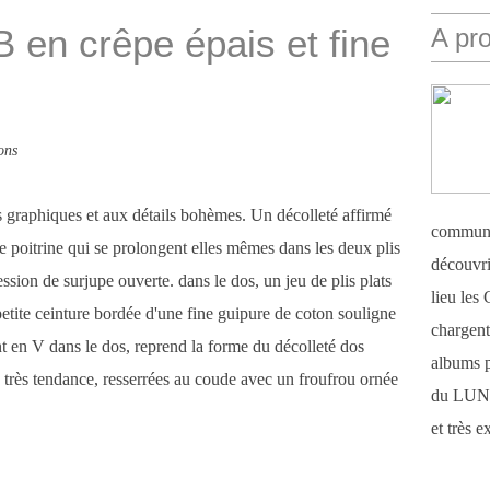
en crêpe épais et fine
A pr
ons
 graphiques et aux détails bohèmes. Un décolleté affirmé
communi
de poitrine qui se prolongent elles mêmes dans les deux plis
découvri
ssion de surjupe ouverte. dans le dos, un jeu de plis plats
lieu le
petite ceinture bordée d'une fine guipure de coton souligne
chargent 
ant en V dans le dos, reprend la forme du décolleté dos
albums 
 très tendance, resserrées au coude avec un froufrou ornée
du LUN
et très 