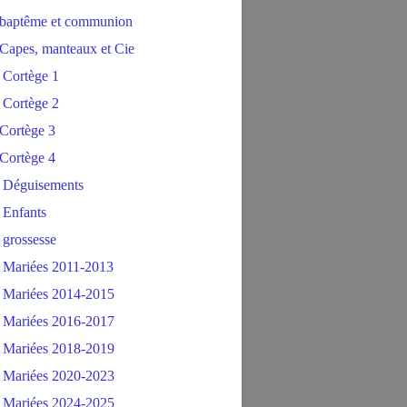
baptême et communion
Capes, manteaux et Cie
 Cortège 1
 Cortège 2
Cortège 3
Cortège 4
 Déguisements
 Enfants
 grossesse
 Mariées 2011-2013
 Mariées 2014-2015
 Mariées 2016-2017
 Mariées 2018-2019
 Mariées 2020-2023
 Mariées 2024-2025