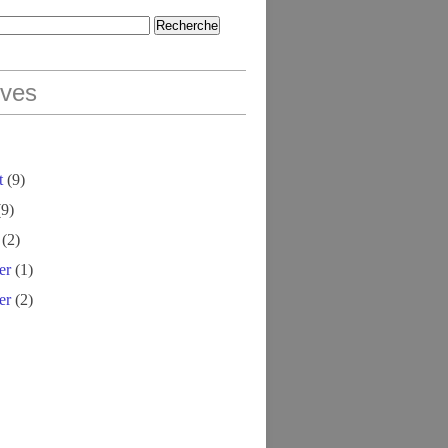
ives
t
(9)
9)
(2)
er
(1)
er
(2)