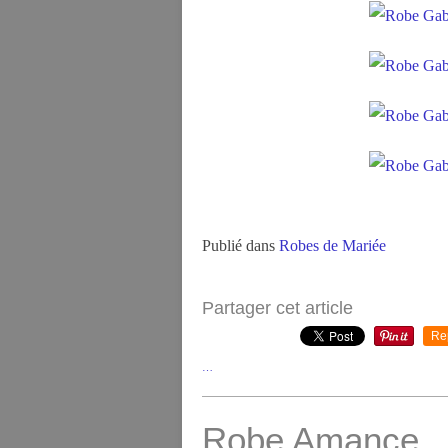
Publié dans
Robes de Mariée
Partager cet article
Re
…
Robe Amance