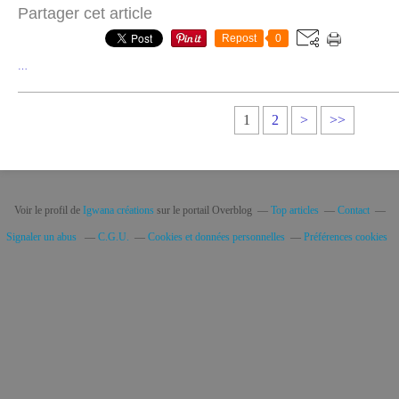
Partager cet article
Repost
0
…
1
2
>
>>
Voir le profil de
Igwana créations
sur le portail Overblog
Top articles
Contact
Signaler un abus
C.G.U.
Cookies et données personnelles
Préférences cookies