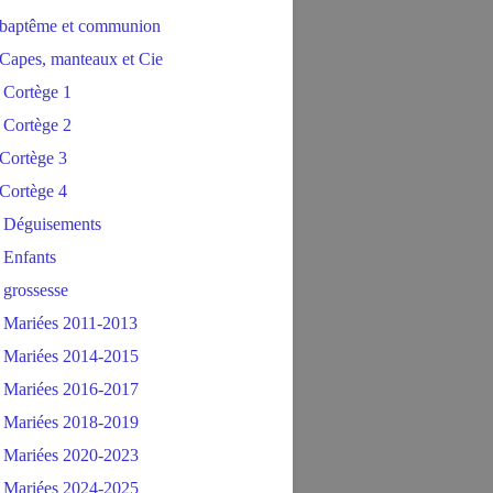
baptême et communion
Capes, manteaux et Cie
 Cortège 1
 Cortège 2
Cortège 3
Cortège 4
 Déguisements
 Enfants
 grossesse
 Mariées 2011-2013
 Mariées 2014-2015
 Mariées 2016-2017
 Mariées 2018-2019
 Mariées 2020-2023
 Mariées 2024-2025