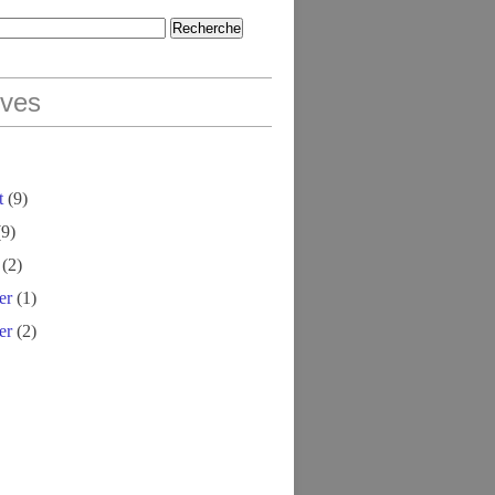
ives
t
(9)
9)
(2)
er
(1)
er
(2)