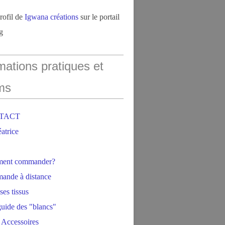
profil de
Igwana créations
sur le portail
g
mations pratiques et
ms
NTACT
éatrice
ment commander?
ande à distance
ses tissus
 guide des "blancs"
 Accessoires