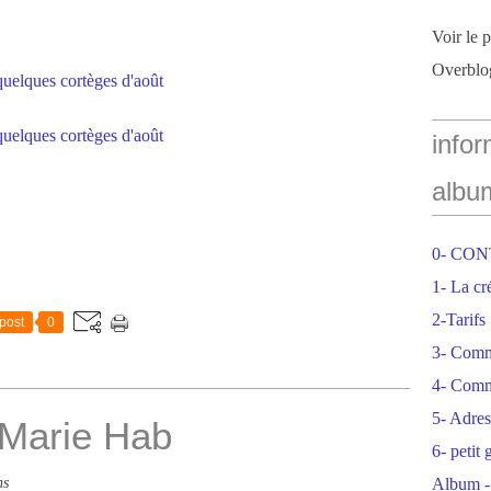
Voir le 
Overblo
infor
albu
0- CO
1- La cr
2-Tarifs
post
0
3- Com
4- Comm
5- Adres
 Marie Hab
6- petit
ns
Album -