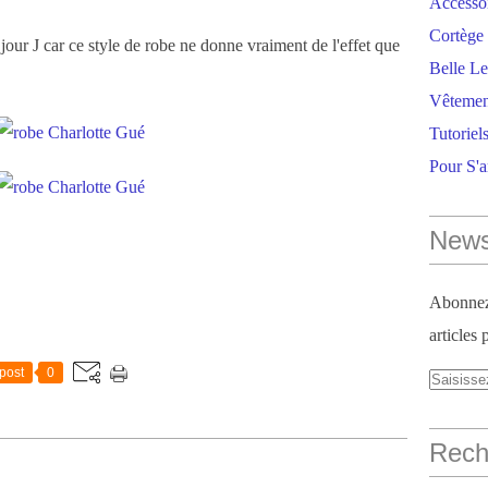
Accesso
Cortège 
jour J car ce style de robe ne donne vraiment de l'effet que
Belle Le
Vêtemen
Tutoriel
Pour S'
News
Abonnez-
articles 
post
0
Reche