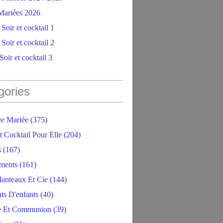
ariées 2026
Soir et cocktail 1
Soir et cocktail 2
oir et cocktail 3
gories
e Mariée
(375)
t Cocktail Pour Elle
(204)
s
(167)
ments
(161)
anteaux Et Cie
(144)
ts D'enfants
(40)
e Et Communion
(39)