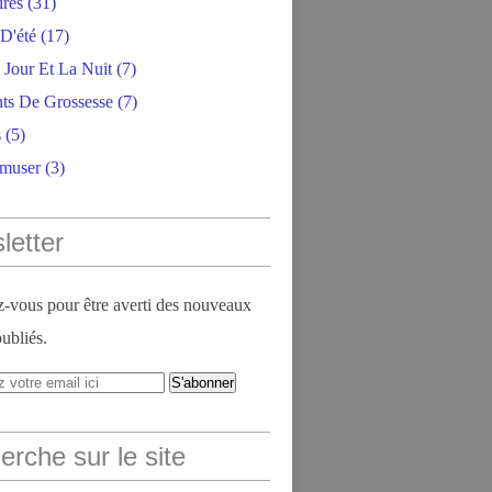
ires
(31)
D'été
(17)
 Jour Et La Nuit
(7)
ts De Grossesse
(7)
s
(5)
amuser
(3)
letter
vous pour être averti des nouveaux
publiés.
rche sur le site