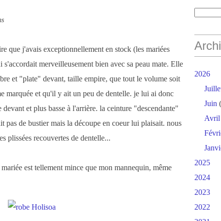
ns
Arch
re que j'avais exceptionnellement en stock (les mariées
ui s'accordait merveilleusement bien avec sa peau mate. Elle
2026
re et "plate" devant, taille empire, que tout le volume soit
Juille
me marquée et qu'il y ait un peu de dentelle. je lui ai donc
Juin
(
e devant et plus basse à l'arrière. la ceinture "descendante"
Avril
ait pas de bustier mais la découpe en coeur lui plaisait. nous
Févri
s plissées recouvertes de dentelle...
Janvi
2025
 la mariée est tellement mince que mon mannequin, même
2024
2023
2022