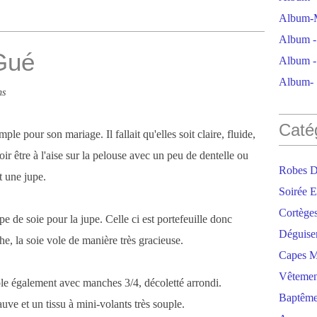
Album-M
Album - 
Gué
Album - 
Album- S
ns
Caté
le pour son mariage. Il fallait qu'elles soit claire, fluide,
ir être à l'aise sur la pelouse avec un peu de dentelle ou
Robes D
t une jupe.
Soirée E
Cortège
pe de soie pour la jupe. Celle ci est portefeuille donc
Déguise
che, la soie vole de manière très gracieuse.
Capes M
Vêtemen
ple également avec manches 3/4, décoletté arrondi.
Baptêm
uve et un tissu à mini-volants très souple.