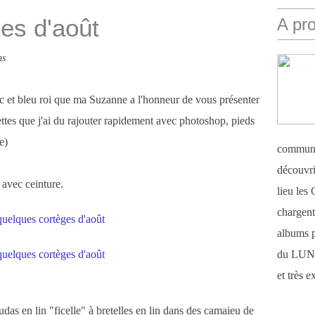
es d'août
A pr
ns
 et bleu roi que ma Suzanne a l'honneur de vous présenter
ttes que j'ai du rajouter rapidement avec photoshop, pieds
e)
communi
découvri
 avec ceinture.
lieu le
chargent 
albums 
du LUN
et très 
das en lin "ficelle" à bretelles en lin dans des camaieu de