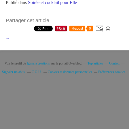
Publié dans
Soirée et cocktail pour Elle
Partager cet article
Repost
0
…
Voir le profil de
Igwana créations
sur le portail Overblog
Top articles
Contact
Signaler un abus
C.G.U.
Cookies et données personnelles
Préférences cookies