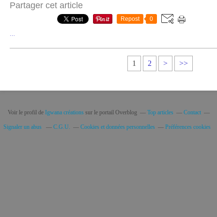
Partager cet article
Repost
0
…
1
2
>
>>
Voir le profil de
Igwana créations
sur le portail Overblog
Top articles
Contact
Signaler un abus
C.G.U.
Cookies et données personnelles
Préférences cookies