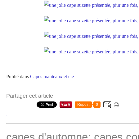
Publié dans
Capes manteaux et cie
Partager cet article
Repost
0
…
capes d'automne: capes co