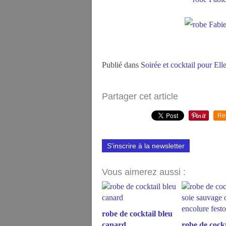
Publié dans
Soirée et cocktail pour Ell
Partager cet article
Re
S'inscrire à la newsletter
Vous aimerez aussi :
robe de cocktail bleu
canard
robe de cockt