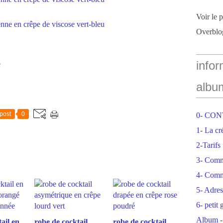
Voir le 
Overblo
infor
e
albu
post
0
0- CO
1- La cr
2-Tarifs
3- Com
4- Comm
5- Adres
6- petit
Album -
ail en
robe de cocktail
robe de cocktail