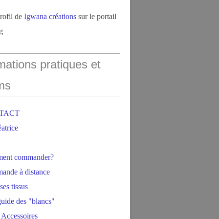
profil de
Igwana créations
sur le portail
g
mations pratiques et
ms
NTACT
éatrice
ment commander?
ande à distance
ses tissus
 guide des "blancs"
 Accessoires