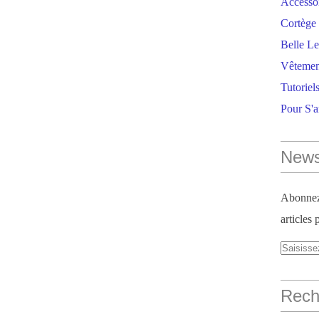
Accesso
Cortège 
Belle Le
Vêtemen
Tutoriel
Pour S'
News
Abonnez-
articles 
Reche