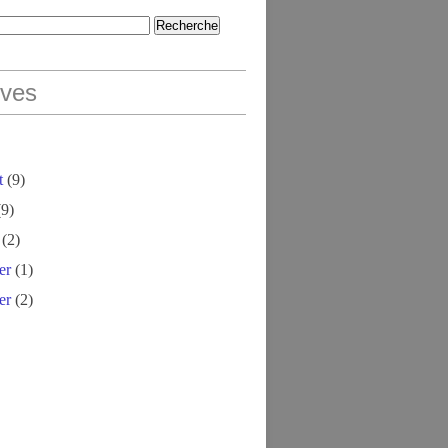
ives
t
(9)
9)
(2)
er
(1)
er
(2)