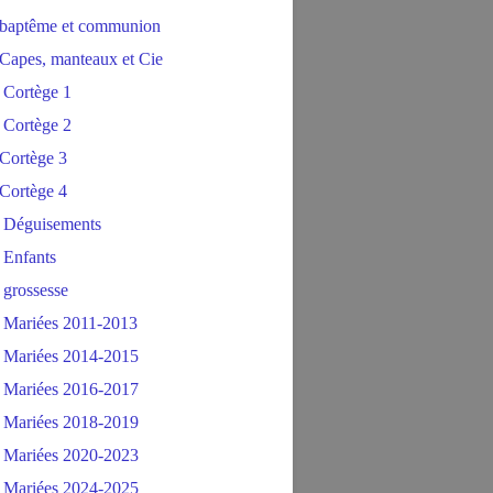
baptême et communion
Capes, manteaux et Cie
 Cortège 1
 Cortège 2
Cortège 3
Cortège 4
 Déguisements
 Enfants
 grossesse
 Mariées 2011-2013
 Mariées 2014-2015
 Mariées 2016-2017
 Mariées 2018-2019
 Mariées 2020-2023
 Mariées 2024-2025