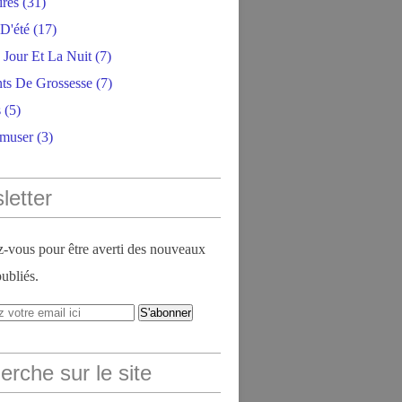
ires
(31)
D'été
(17)
 Jour Et La Nuit
(7)
ts De Grossesse
(7)
s
(5)
amuser
(3)
letter
vous pour être averti des nouveaux
publiés.
rche sur le site