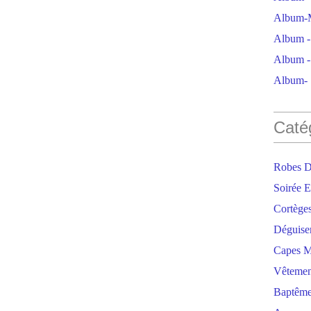
Album-M
Album - 
Album - 
Album- S
Caté
Robes D
Soirée E
Cortège
Déguise
Capes M
Vêtemen
Baptêm