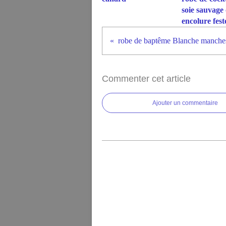
soie sauvage
encolure fes
Commenter cet article
Ajouter un commentaire