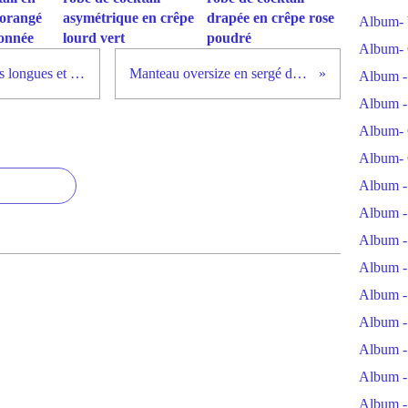
 orangé
asymétrique en crêpe
drapée en crêpe rose
Album- 
tonnée
lourd vert
poudré
Album- 
robe de baptême Blanche manches longues et non décolettée
Manteau oversize en sergé de laine noir
Album -
Album -
Album- 
Album- 
Album -
Album -
Album -
Album -
Album -
Album -
Album -
Album -
Album -