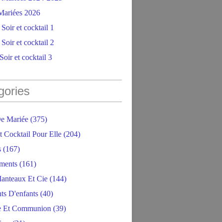
ariées 2026
Soir et cocktail 1
Soir et cocktail 2
oir et cocktail 3
gories
e Mariée
(375)
t Cocktail Pour Elle
(204)
s
(167)
ments
(161)
anteaux Et Cie
(144)
ts D'enfants
(40)
e Et Communion
(39)