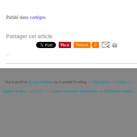
Publié dans
cortèges
Partager cet article
Repost
0
…
Voir le profil de
Igwana créations
sur le portail Overblog
Top articles
Contact
Signaler un abus
C.G.U.
Cookies et données personnelles
Préférences cookies