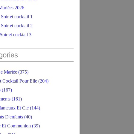
ariées 2026
Soir et cocktail 1
Soir et cocktail 2
oir et cocktail 3
gories
e Mariée
(375)
t Cocktail Pour Elle
(204)
s
(167)
ments
(161)
anteaux Et Cie
(144)
ts D'enfants
(40)
e Et Communion
(39)