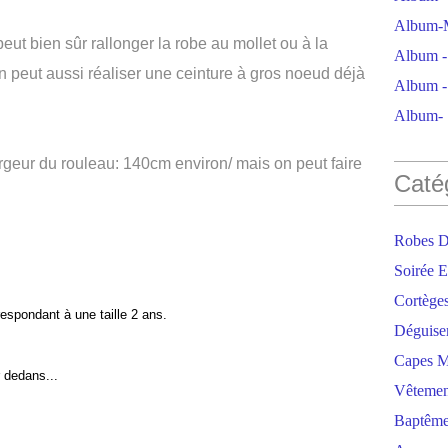
Album-M
ut bien sûr rallonger la robe au mollet ou à la
Album - 
on peut aussi réaliser une ceinture à gros noeud déjà
Album - 
Album- S
argeur du rouleau: 140cm environ/ mais on peut faire
Caté
Robes D
Soirée E
Cortège
espondant à une taille 2 ans.
Déguise
Capes M
r dedans...
Vêtemen
Baptêm