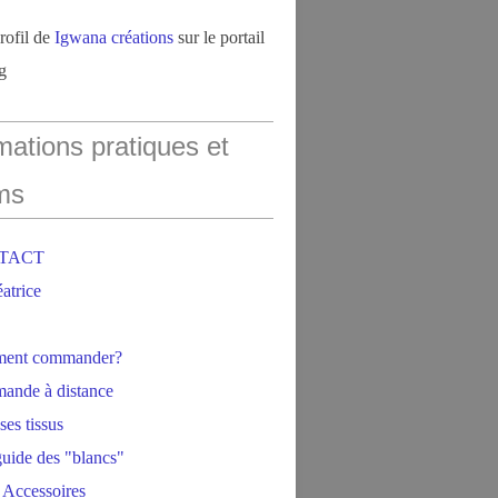
profil de
Igwana créations
sur le portail
g
mations pratiques et
ms
NTACT
éatrice
ment commander?
ande à distance
ses tissus
 guide des "blancs"
 Accessoires