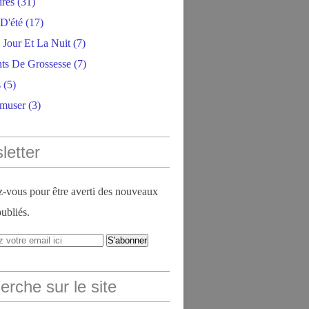
ires
(31)
D'été
(17)
 Jour Et La Nuit
(7)
ts De Grossesse
(7)
s
(5)
amuser
(3)
letter
vous pour être averti des nouveaux
publiés.
rche sur le site