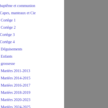
baptême et communion
Capes, manteaux et Cie
 Cortège 1
 Cortège 2
Cortège 3
Cortège 4
 Déguisements
 Enfants
 grossesse
 Mariées 2011-2013
 Mariées 2014-2015
 Mariées 2016-2017
 Mariées 2018-2019
 Mariées 2020-2023
 Mariées 2024-2025