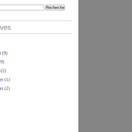
ives
t
(9)
9)
(2)
er
(1)
er
(2)