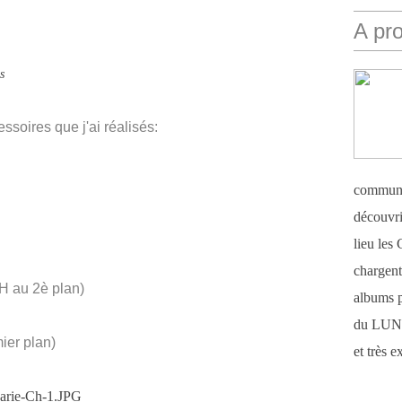
A pr
s
soires que j'ai réalisés:
communi
découvri
lieu le
chargent 
H au 2è plan)
albums 
du LUN
ier plan)
et très 