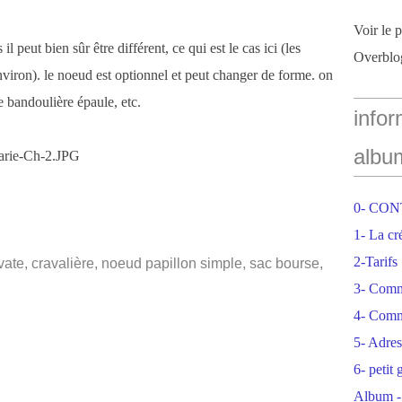
Voir le 
 peut bien sûr être différent, ce qui est le cas ici (les
Overblo
viron). le noeud est optionnel et peut changer de forme. on
e bandoulière épaule, etc.
infor
albu
0- CO
1- La cr
2-Tarifs
avate, cravalière, noeud papillon simple, sac bourse,
3- Com
4- Comm
5- Adres
6- petit
Album -