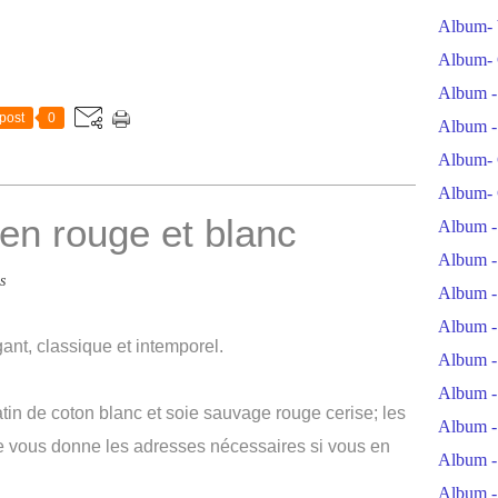
Album- 
Album- 
Album -
post
0
Album -
Album- 
Album- 
en rouge et blanc
Album -
Album -
s
Album -
Album -
nt, classique et intemporel.
Album -
Album -
satin de coton blanc et soie sauvage rouge cerise; les
Album -
 je vous donne les adresses nécessaires si vous en
Album -
Album -