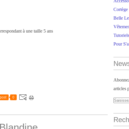
Accesso
Cortège 
Belle Le
Vêtemen
rrespondant à une taille 5 ans
Tutoriel
Pour S'
News
Abonnez-
articles 
post
0
Reche
Blandine