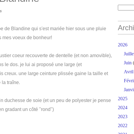
s
Arch
be de Blandine qui s'est mariée hier sous une pluie
ous mes voeux de bonheur!
2026
Juille
tier coeur recouverte de dentelle (et non amovible),
Juin
(
s le dos. je lui ai proposé une large (et
Avril
 creux. une large ceinture plissée gaine la taille et
Févri
la traîne.
Janvi
2025
satin duchesse de soie (et un peu de polyester je pense
2024
 en gradant un côté "rond")
2023
2022