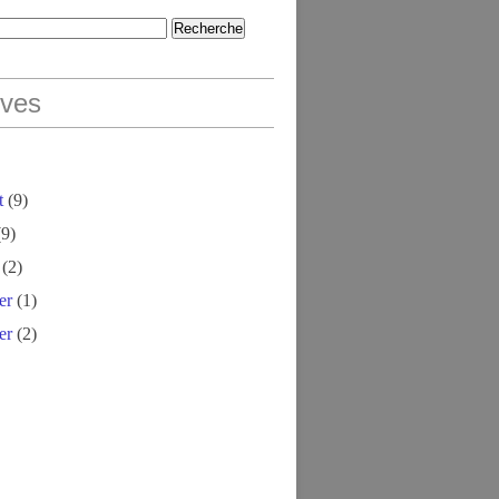
ives
t
(9)
9)
(2)
er
(1)
er
(2)