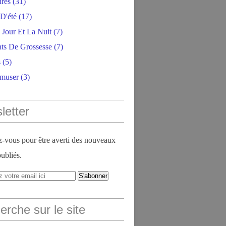
ires
(31)
D'été
(17)
 Jour Et La Nuit
(7)
ts De Grossesse
(7)
s
(5)
amuser
(3)
letter
vous pour être averti des nouveaux
publiés.
rche sur le site