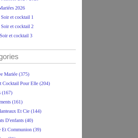
ariées 2026
Soir et cocktail 1
Soir et cocktail 2
oir et cocktail 3
gories
e Mariée
(375)
t Cocktail Pour Elle
(204)
s
(167)
ments
(161)
anteaux Et Cie
(144)
ts D'enfants
(40)
e Et Communion
(39)