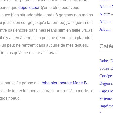
Album-M
 parce que
depuis ceci
(j'en profite pour vous
Album - 
e puce bien sûr adorable, après 3 garçons non moins
Album - 
 je suis en congé jusqu'à la rentrée),j'ai légèrement
Album- S
re pas encore dans mes jeans slim en taille 34...(si
 n'y a rien à faire: ni la poitrine (je ne m'en plaindrai
Caté
ette un peu) ne rentrent dans aucune de mes tenues.
este plus qu'à me mettre au travail!
Robes D
Soirée E
Cortège
lle haute. Je pense à la
robe bleu pétrole Marie B.
Déguise
vie de tenter le liberty;il parait que c'est à la mode...et
Capes M
 gros noeud.
Vêtemen
Baptêm