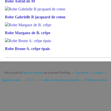
Robe Astrid de M
Robe Gabrielle B jacquard de coton
Robe Margaux de B. crêpe
Robe Brune A. crêpe épais
Voir le profil de
Igwana créations
sur le portail Overblog
Top articles
Contact
Signaler un abus
C.G.U.
Cookies et données personnelles
Préférences cookies