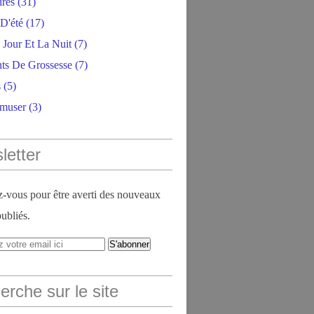
ires
(31)
D'été
(17)
 Jour Et La Nuit
(7)
ts De Grossesse
(7)
s
(5)
amuser
(3)
letter
vous pour être averti des nouveaux
publiés.
rche sur le site