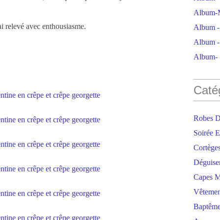
Album-M
ai relevé avec enthousiasme.
Album - 
Album - 
Album- S
Caté
Robes D
Soirée E
Cortège
Déguise
Capes M
Vêtemen
Baptêm