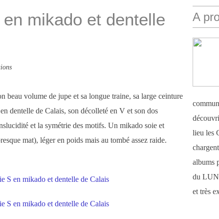
en mikado et dentelle
A pr
ions
n beau volume de jupe et sa longue traine, sa large ceinture
communi
en dentelle de Calais, son décolleté en V et son dos
découvri
anslucidité et la symétrie des motifs. Un mikado soie et
lieu le
t presque mat), léger en poids mais au tombé assez raide.
chargent 
albums 
du LUN
et très 