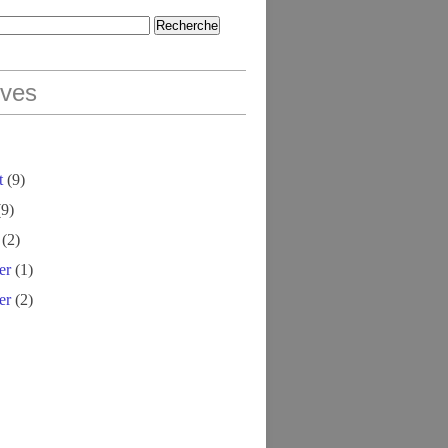
ives
t
(9)
9)
(2)
er
(1)
er
(2)