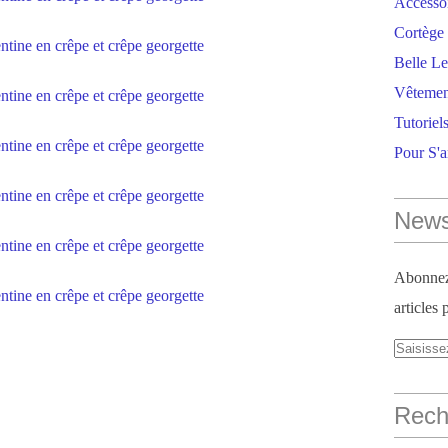
Accesso
Cortège 
Belle Le
Vêtemen
Tutoriel
Pour S'
News
Abonnez-
articles 
Reche