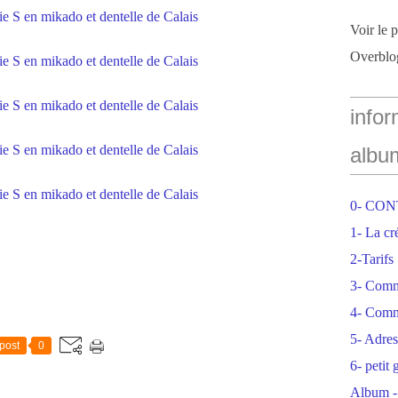
Voir le 
Overblo
infor
albu
0- CO
1- La cr
2-Tarifs
3- Com
4- Comm
5- Adres
post
0
6- petit
Album -