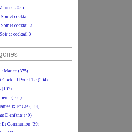
ariées 2026
Soir et cocktail 1
Soir et cocktail 2
oir et cocktail 3
gories
e Mariée
(375)
t Cocktail Pour Elle
(204)
s
(167)
ments
(161)
anteaux Et Cie
(144)
ts D'enfants
(40)
e Et Communion
(39)