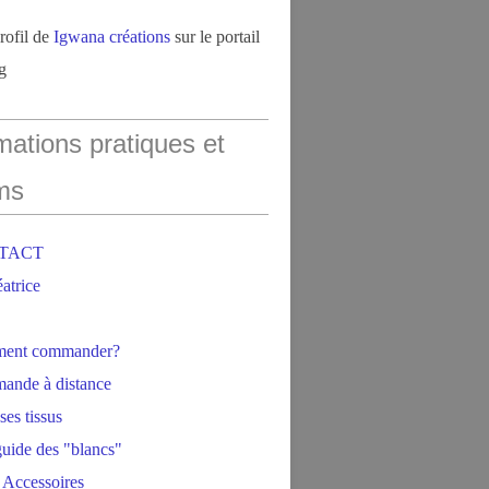
profil de
Igwana créations
sur le portail
g
mations pratiques et
ms
NTACT
éatrice
ment commander?
ande à distance
ses tissus
 guide des "blancs"
 Accessoires