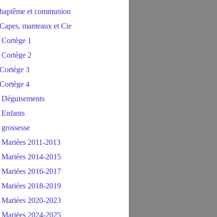
baptême et communion
Capes, manteaux et Cie
 Cortège 1
 Cortège 2
Cortège 3
Cortège 4
 Déguisements
 Enfants
 grossesse
 Mariées 2011-2013
 Mariées 2014-2015
 Mariées 2016-2017
 Mariées 2018-2019
 Mariées 2020-2023
 Mariées 2024-2025