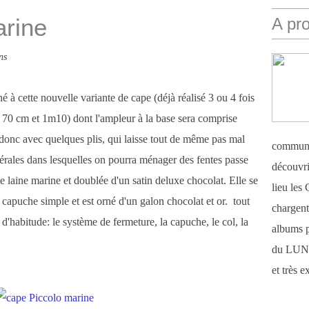
arine
A pr
ns
é à cette nouvelle variante de cape (déjà réalisé 3 ou 4 fois
e 70 cm et 1m10) dont l'ampleur à la base sera comprise
onc avec quelques plis, qui laisse tout de même pas mal
communi
térales dans lesquelles on pourra ménager des fentes passe
découvri
lle laine marine et doublée d'un satin deluxe chocolat. Elle se
lieu le
 capuche simple et est orné d'un galon chocolat et or. tout
chargent 
'habitude: le système de fermeture, la capuche, le col, la
albums 
du LUN
et très 