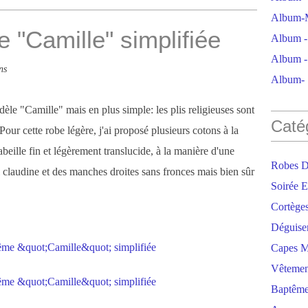
Album-M
 "Camille" simplifiée
Album - 
Album - 
ns
Album- S
le "Camille" mais en plus simple: les plis religieuses sont
Caté
ur cette robe légère, j'ai proposé plusieurs cotons à la
eille fin et légèrement translucide, à la manière d'une
Robes D
ol claudine et des manches droites sans fronces mais bien sûr
Soirée E
Cortège
Déguise
Capes M
Vêtemen
Baptêm