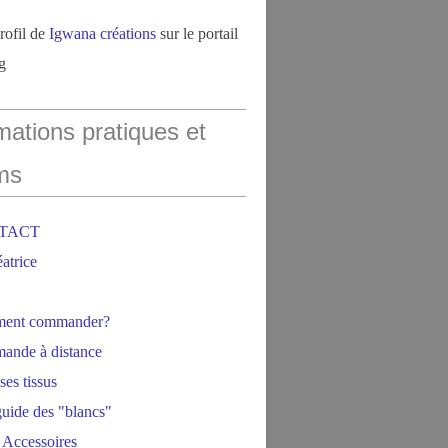
profil de
Igwana créations
sur le portail
g
mations pratiques et
ms
NTACT
éatrice
ment commander?
ande à distance
ses tissus
 guide des "blancs"
 Accessoires