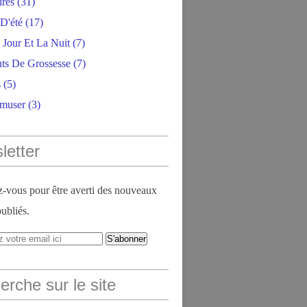
ires
(31)
D'été
(17)
 Jour Et La Nuit
(7)
ts De Grossesse
(7)
s
(5)
amuser
(3)
letter
vous pour être averti des nouveaux
publiés.
rche sur le site