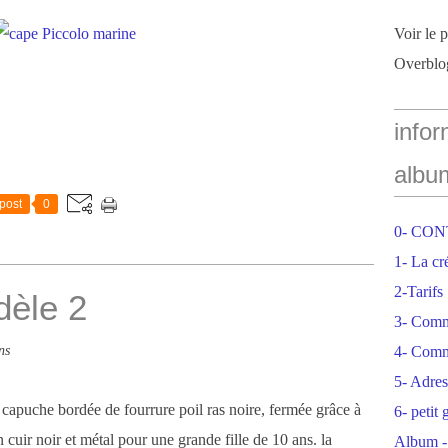
Voir le 
Overblo
infor
albu
post
0
0- CO
1- La cr
2-Tarifs
dèle 2
3- Com
ns
4- Comm
5- Adres
capuche bordée de fourrure poil ras noire, fermée grâce à
6- petit
cuir noir et métal pour une grande fille de 10 ans. la
Album -