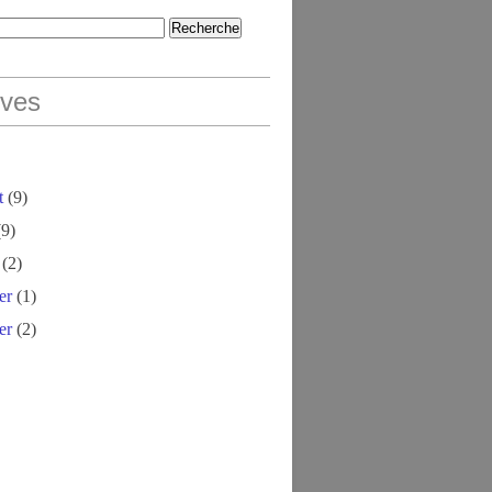
ives
t
(9)
9)
(2)
er
(1)
er
(2)