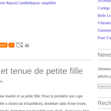
Accesso
Cortège 
Belle Le
Vêtemen
Tutoriel
Pour S'
post
0
News
t tenue de petite fille
Abonnez-
articles 
ns
ne mariée et sa petite fille: Pour la première une cape
Reche
iée a choisi sur échantillon), doublure satin écrue ivoire,
mple, fermeture par brandebourgs dorés, fente passe bras