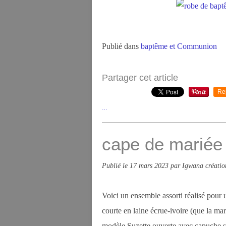
Publié dans
baptême et Communion
Partager cet article
Re
…
cape de mariée e
Publié le
17 mars 2023
par Igwana créatio
Voici un ensemble assorti réalisé pour u
courte en laine écrue-ivoire (que la mar
modèle Suzette ouverte avec capuche si