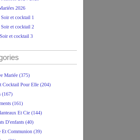
ariées 2026
Soir et cocktail 1
Soir et cocktail 2
oir et cocktail 3
gories
e Mariée
(375)
t Cocktail Pour Elle
(204)
s
(167)
ments
(161)
anteaux Et Cie
(144)
ts D'enfants
(40)
e Et Communion
(39)