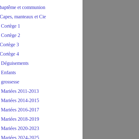
baptême et communion
Capes, manteaux et Cie
 Cortège 1
 Cortège 2
Cortège 3
Cortège 4
 Déguisements
 Enfants
 grossesse
 Mariées 2011-2013
 Mariées 2014-2015
 Mariées 2016-2017
 Mariées 2018-2019
 Mariées 2020-2023
 Mariées 2024-2025