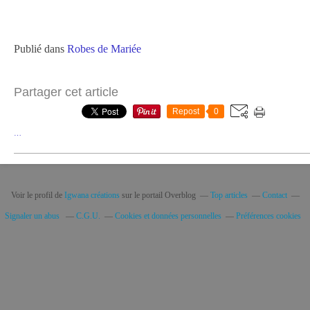
Publié dans
Robes de Mariée
Partager cet article
Repost
0
…
Voir le profil de
Igwana créations
sur le portail Overblog
Top articles
Contact
Signaler un abus
C.G.U.
Cookies et données personnelles
Préférences cookies