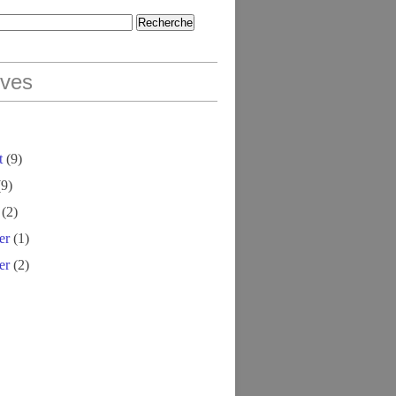
ives
t
(9)
9)
(2)
er
(1)
er
(2)