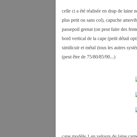
celle ci a été réalisée en drap de laine
plus petit ou sans col), capuche amovib
passepoil grenat (on peut faire des fent
bord vertical de la cape (petit détail 
similicuir et métal (tous les autres sy
(peut être de 75/80/85/90...)
cape modèle 1 en velours de laine camel