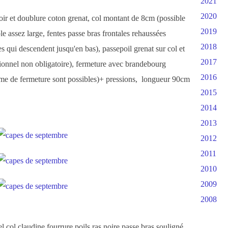
2021
2020
 noir et doublure coton grenat, col montant de 8cm (possible
2019
le assez large, fentes passe bras frontales rehaussées
2018
es qui descendent jusqu'en bas), passepoil grenat sur col et
2017
optionnel non obligatoire), fermeture avec brandebourg
2016
stème de fermeture sont possibles)+ pressions, longueur 90cm
2015
2014
2013
2012
2011
2010
2009
2008
 col claudine fourrure poils ras noire passe bras souligné