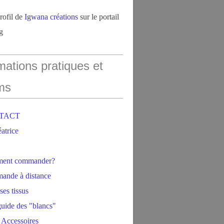
profil de
Igwana créations
sur le portail
g
mations pratiques et
ms
NTACT
éatrice
ment commander?
ande à distance
ses tissus
 guide des "blancs"
 Accessoires