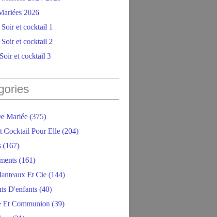
ariées 2026
Soir et cocktail 1
Soir et cocktail 2
oir et cocktail 3
gories
e Mariée
(375)
t Cocktail Pour Elle
(204)
s
(167)
ments
(161)
anteaux Et Cie
(144)
ts D'enfants
(40)
e Et Communion
(39)