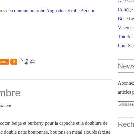
Accesso
Cortège 
Belle Le
Vêtemen
Tutoriel
Pour S'
post
0
News
Abonnez-
mbre
articles 
éations
Reche
coton beige et burberry pour la capuche et la doublure de
vec double patte boutonnée, boutons en métal ajourés (existe