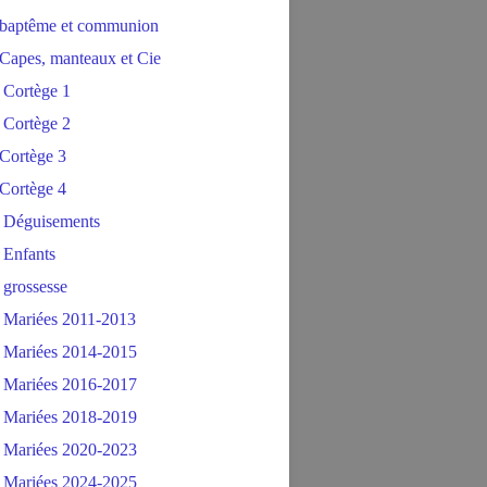
baptême et communion
Capes, manteaux et Cie
 Cortège 1
 Cortège 2
Cortège 3
Cortège 4
 Déguisements
 Enfants
 grossesse
 Mariées 2011-2013
 Mariées 2014-2015
 Mariées 2016-2017
 Mariées 2018-2019
 Mariées 2020-2023
 Mariées 2024-2025