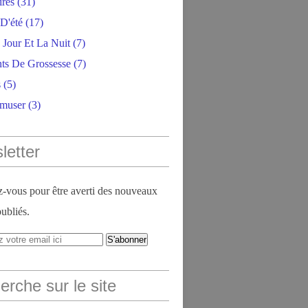
ires
(31)
D'été
(17)
 Jour Et La Nuit
(7)
ts De Grossesse
(7)
s
(5)
amuser
(3)
letter
vous pour être averti des nouveaux
publiés.
rche sur le site