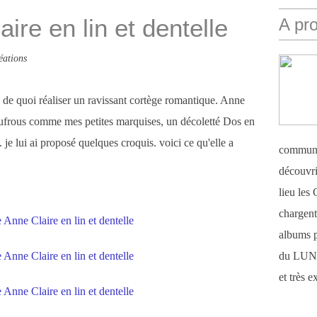
ire en lin et dentelle
A pr
éations
e, de quoi réaliser un ravissant cortège romantique. Anne
oufrous comme mes petites marquises, un décoletté Dos en
 je lui ai proposé quelques croquis. voici ce qu'elle a
communi
découvri
lieu le
chargent 
albums 
du LUN
et très 