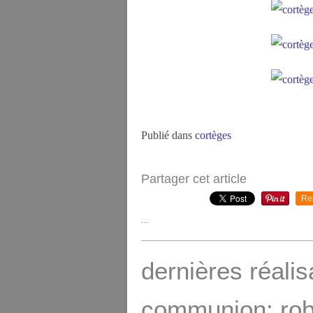
Publié dans
cortèges
Partager cet article
Re
…
dernières réali
communion: rob