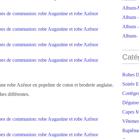
Album-M
Album - 
Album - 
Album- S
Caté
Robes D
Soirée E
 une robe Azénor en popeline de coton et broderie anglaise.
Cortège
hes différentes.
Déguise
Capes M
Vêtemen
Baptêm