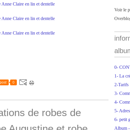
Voir le 
Overblo
infor
albu
0- CO
1- La cr
post
0
2-Tarifs
3- Com
4- Comm
sations de robes de
5- Adres
6- petit
e Augustine et robe
Album -