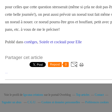
pour celles que cette question stresserait (même si çela ne doit pas ê
cette belle journée!), on peut aussi prévoir un noeud tout fait même 
un noeud à nouer. ce noeud pourra être gros et bouffant, petit avec pe
pans, etc. à vous de me le préciser!
Publié dans
cortèges
,
Soirée et cocktail pour Elle
Partager cet article
Repost
0
…
Voir le profil de
Igwana créations
sur le portail Overblog
Top articles
Contact
Signaler un abus
C.G.U.
Cookies et données personnelles
Préférences cookies