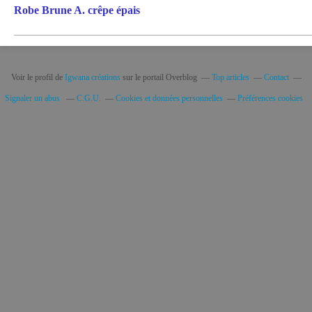
Robe Brune A. crêpe épais
Voir le profil de
Igwana créations
sur le portail Overblog
Top articles
Contact
Signaler un abus
C.G.U.
Cookies et données personnelles
Préférences cookies