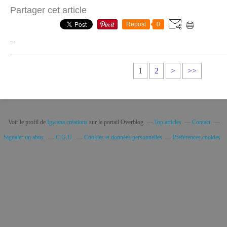
Partager cet article
Repost
0
…
1
2
>
>>
Voir le profil de
Igwana créations
sur le portail Overblog
Top articles
Contact
Signaler un abus
C.G.U.
Cookies et données personnelles
Préférences cookies