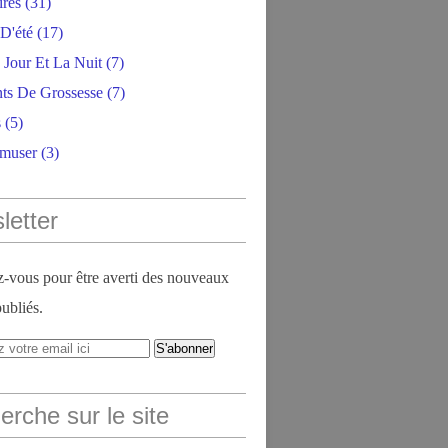
ires
(31)
D'été
(17)
 Jour Et La Nuit
(7)
ts De Grossesse
(7)
s
(5)
amuser
(3)
letter
vous pour être averti des nouveaux
publiés.
rche sur le site