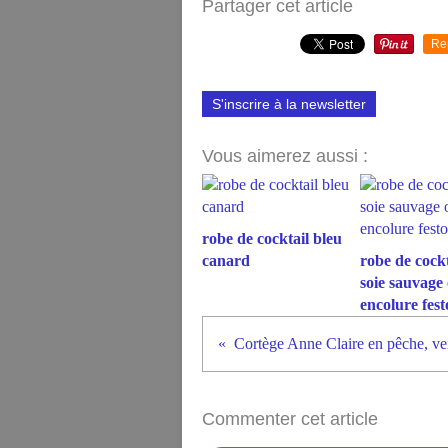
Partager cet article
Re
S'inscrire à la newsletter
Vous aimerez aussi :
robe de cocktail bleu
canard
robe de cockt
soie sauvage
encolure fes
Commenter cet article