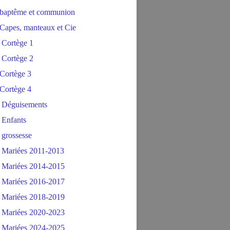
baptême et communion
Capes, manteaux et Cie
 Cortège 1
 Cortège 2
Cortège 3
Cortège 4
 Déguisements
 Enfants
 grossesse
 Mariées 2011-2013
 Mariées 2014-2015
 Mariées 2016-2017
 Mariées 2018-2019
 Mariées 2020-2023
 Mariées 2024-2025