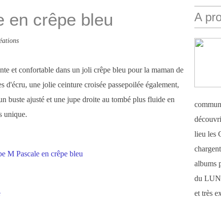
 en crêpe bleu
A pr
éations
nte et confortable dans un joli crêpe bleu pour la maman de
 d'écru, une jolie ceinture croisée passepoilée également,
 un buste ajusté et une jupe droite au tombé plus fluide en
communi
s unique.
découvri
lieu le
chargent 
albums 
du LUN
e
et très 