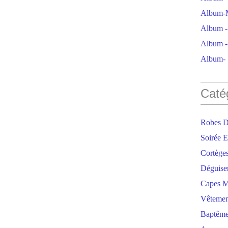
Album-M
Album - 
Album - 
Album- S
Caté
Robes D
Soirée E
Cortège
Déguise
Capes M
Vêtemen
Baptêm