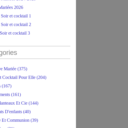
ariées 2026
Soir et cocktail 1
Soir et cocktail 2
oir et cocktail 3
gories
e Mariée
(375)
t Cocktail Pour Elle
(204)
s
(167)
ments
(161)
anteaux Et Cie
(144)
ts D'enfants
(40)
e Et Communion
(39)