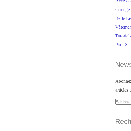
Accesso
Cortège 
Belle Le
Vêtemen
Tutoriel
Pour S'
News
Abonnez-
articles 
Reche