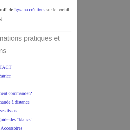
profil de
Igwana créations
sur le portail
g
mations pratiques et
ms
NTACT
éatrice
ment commander?
ande à distance
ses tissus
 guide des "blancs"
 Accessoires