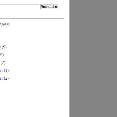
ives
t
(9)
9)
(2)
er
(1)
er
(2)