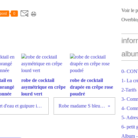
Voir le 
post
0
Overblo
infor
albu
0- CO
ail en
robe de cocktail
robe de cocktail
1- La cr
 orangé
asymétrique en crêpe
drapée en crêpe rose
2-Tarifs
tonnée
lourd vert
poudré
3- Com
Cortège Anne Claire en pêche, vert d'eau et guipure ivoire
Robe madame S bleu roi
4- Comm
5- Adres
6- petit
Album -