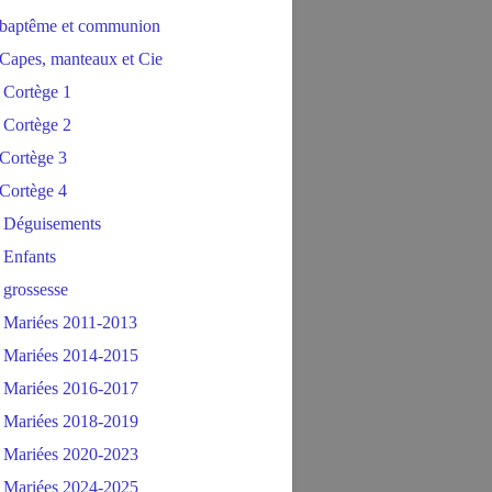
baptême et communion
Capes, manteaux et Cie
 Cortège 1
 Cortège 2
Cortège 3
Cortège 4
 Déguisements
 Enfants
 grossesse
 Mariées 2011-2013
 Mariées 2014-2015
 Mariées 2016-2017
 Mariées 2018-2019
 Mariées 2020-2023
 Mariées 2024-2025