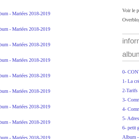
Voir le 
Overblo
infor
albu
0- CO
1- La cr
2-Tarifs
3- Com
4- Comm
5- Adres
6- petit
Album -