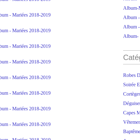
Album-M
Album - 
Album - 
Album- S
Caté
Robes D
Soirée E
Cortège
Déguise
Capes M
Vêtemen
Baptêm