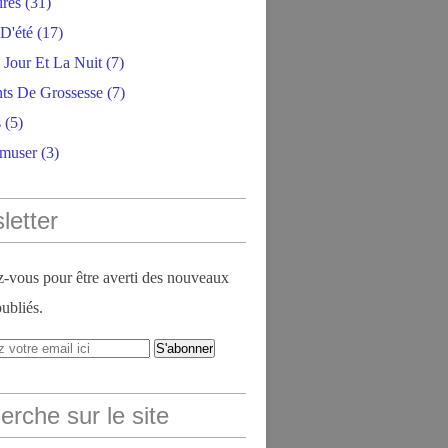
ires
(31)
D'été
(17)
 Jour Et La Nuit
(7)
ts De Grossesse
(7)
s
(5)
amuser
(3)
letter
vous pour être averti des nouveaux
publiés.
rche sur le site