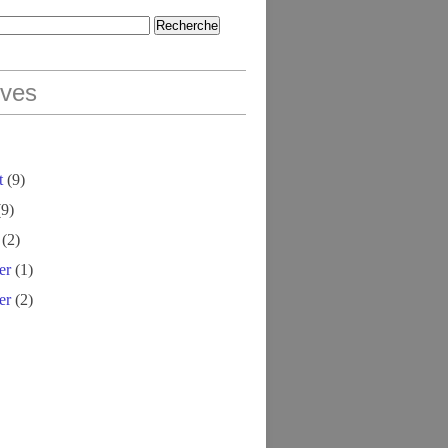
ives
t
(9)
9)
(2)
er
(1)
er
(2)