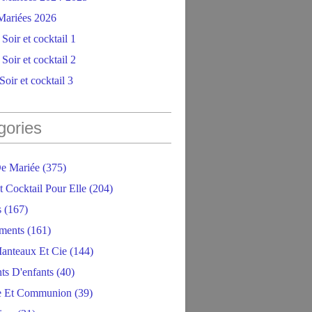
ariées 2026
Soir et cocktail 1
Soir et cocktail 2
oir et cocktail 3
gories
e Mariée
(375)
t Cocktail Pour Elle
(204)
s
(167)
ments
(161)
anteaux Et Cie
(144)
ts D'enfants
(40)
e Et Communion
(39)