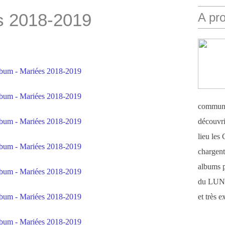
s 2018-2019
A pr
communi
découvri
lieu le
chargent 
albums 
du LUN
et très 