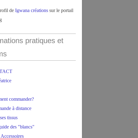
profil de
Igwana créations
sur le portail
g
mations pratiques et
ms
NTACT
éatrice
ment commander?
ande à distance
ses tissus
 guide des "blancs"
 Accessoires