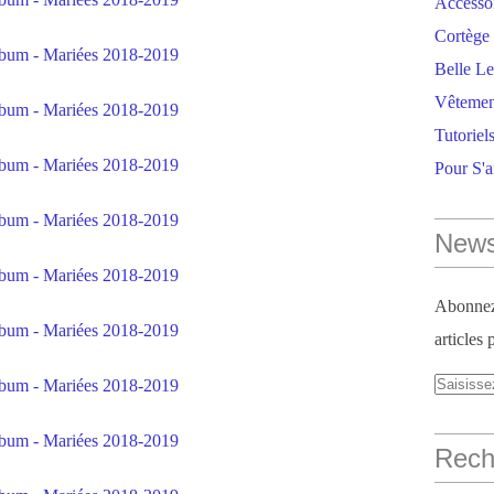
Accesso
Cortège 
Belle Le
Vêtemen
Tutoriel
Pour S'
News
Abonnez-
articles 
Reche