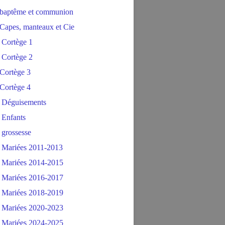
baptême et communion
Capes, manteaux et Cie
 Cortège 1
 Cortège 2
Cortège 3
Cortège 4
 Déguisements
 Enfants
 grossesse
 Mariées 2011-2013
 Mariées 2014-2015
 Mariées 2016-2017
 Mariées 2018-2019
 Mariées 2020-2023
 Mariées 2024-2025