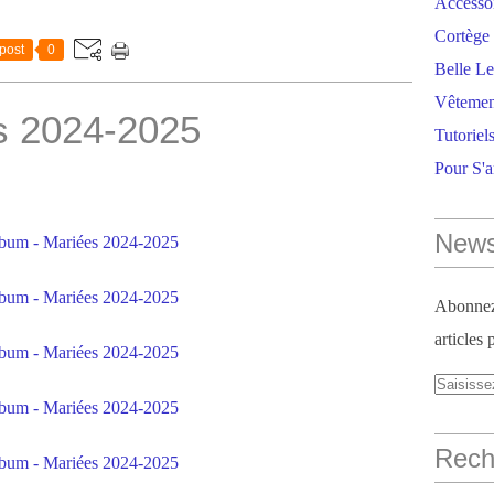
Accesso
Cortège 
post
0
Belle Le
Vêtemen
s 2024-2025
Tutoriel
Pour S'
News
Abonnez-
articles 
Reche