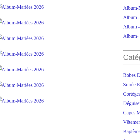
Album-M
Album - 
Album - 
Album- S
Caté
Robes D
Soirée E
Cortège
Déguise
Capes M
Vêtemen
Baptêm