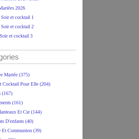
ariées 2026
Soir et cocktail 1
Soir et cocktail 2
oir et cocktail 3
gories
e Mariée
(375)
t Cocktail Pour Elle
(204)
s
(167)
ments
(161)
anteaux Et Cie
(144)
ts D'enfants
(40)
e Et Communion
(39)