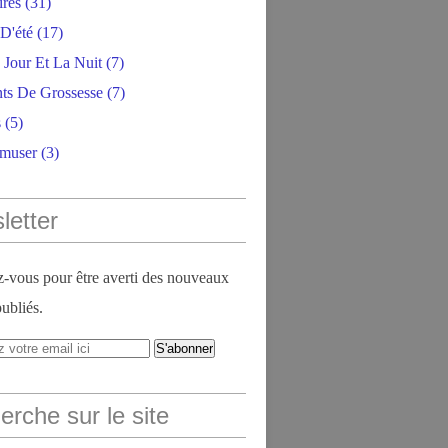
ires
(31)
D'été
(17)
 Jour Et La Nuit
(7)
ts De Grossesse
(7)
s
(5)
amuser
(3)
letter
vous pour être averti des nouveaux
publiés.
rche sur le site