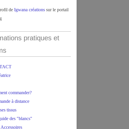
profil de
Igwana créations
sur le portail
g
mations pratiques et
ms
NTACT
éatrice
ment commander?
ande à distance
ses tissus
 guide des "blancs"
 Accessoires