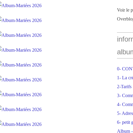
Voir le 
Overblo
infor
albu
0- CO
1- La cr
2-Tarifs
3- Com
4- Comm
5- Adres
6- petit
Album -