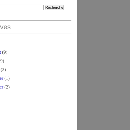
ives
t
(9)
9)
(2)
er
(1)
er
(2)