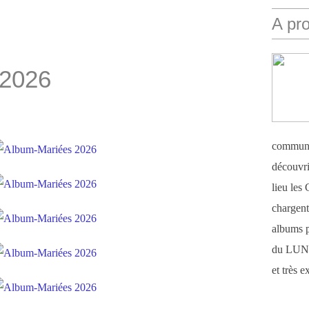
A pr
 2026
communi
découvri
lieu le
chargent 
albums 
du LUN
et très 