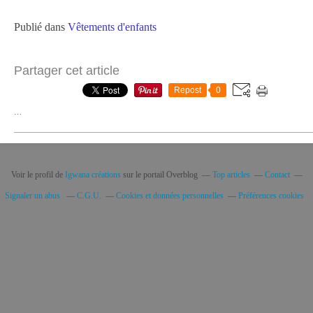
Publié dans
Vêtements d'enfants
Partager cet article
Repost
0
…
Voir le profil de
Igwana créations
sur le portail Overblog
Top articles
Contact
Signaler un abus
C.G.U.
Cookies et données personnelles
Préférences cookies