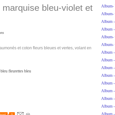
marquise bleu-violet et
Album- 
Album- 
Album -
Album -
ons
Album- 
Album- 
 saumonés et coton fleurs bleues et vertes, volant en
Album -
Album -
Album -
Album -
Album -
Album -
Album -
Album -
Album -
post
0