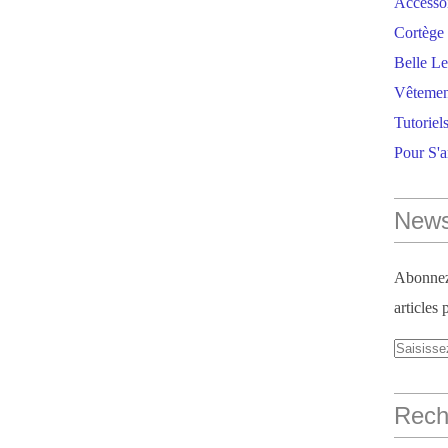
Accesso
Cortège 
Belle Le
Vêtemen
Tutoriel
Pour S'
News
Abonnez-
articles 
Reche