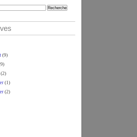
ives
t
(9)
9)
(2)
er
(1)
er
(2)