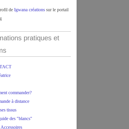
profil de
Igwana créations
sur le portail
g
mations pratiques et
ms
NTACT
éatrice
ment commander?
ande à distance
ses tissus
 guide des "blancs"
 Accessoires