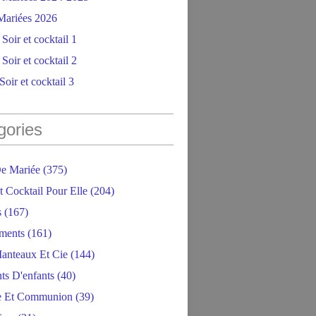
ariées 2026
Soir et cocktail 1
Soir et cocktail 2
oir et cocktail 3
gories
e Mariée
(375)
t Cocktail Pour Elle
(204)
s
(167)
ments
(161)
anteaux Et Cie
(144)
ts D'enfants
(40)
e Et Communion
(39)