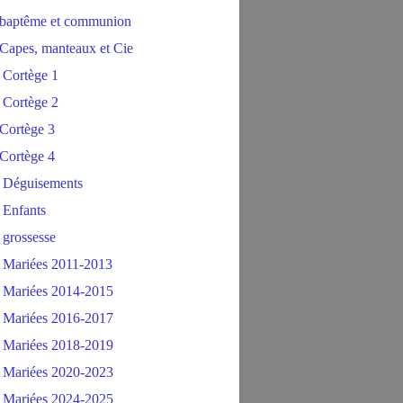
baptême et communion
Capes, manteaux et Cie
 Cortège 1
 Cortège 2
Cortège 3
Cortège 4
 Déguisements
 Enfants
 grossesse
 Mariées 2011-2013
 Mariées 2014-2015
 Mariées 2016-2017
 Mariées 2018-2019
 Mariées 2020-2023
 Mariées 2024-2025