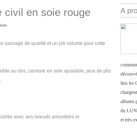
 civil en soie rouge
A pr
ions
e sauvage de qualité et un joli volume pour cette
communi
sible au dos, ceinture en soie ajustable, jeux de plis
découvri
.
lieu le
chargent 
albums 
du LUN
 assortie avec ses noeuds amovibles et
et très 