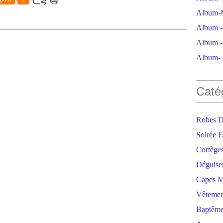
Album-M
Album - 
Album - 
Album- S
Caté
Robes D
Soirée E
Cortège
Déguise
Capes M
Vêtemen
Baptêm