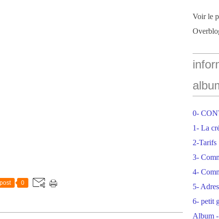
Voir le 
Overblo
infor
albu
0- CO
1- La cr
2-Tarifs
3- Com
4- Comm
post
0
5- Adres
6- petit
Album -