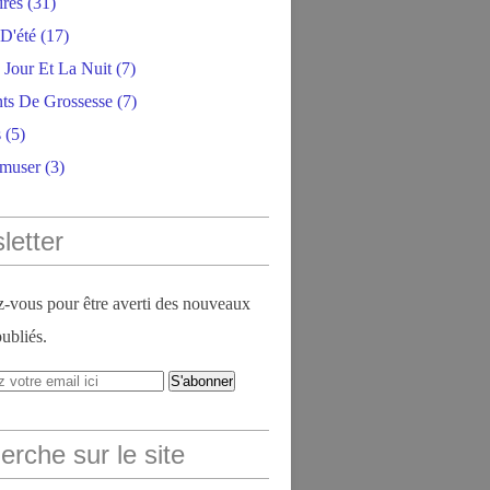
ires
(31)
D'été
(17)
 Jour Et La Nuit
(7)
ts De Grossesse
(7)
s
(5)
amuser
(3)
letter
vous pour être averti des nouveaux
publiés.
rche sur le site