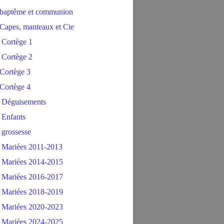
baptême et communion
Capes, manteaux et Cie
 Cortège 1
 Cortège 2
Cortège 3
Cortège 4
 Déguisements
 Enfants
 grossesse
 Mariées 2011-2013
 Mariées 2014-2015
 Mariées 2016-2017
 Mariées 2018-2019
 Mariées 2020-2023
 Mariées 2024-2025