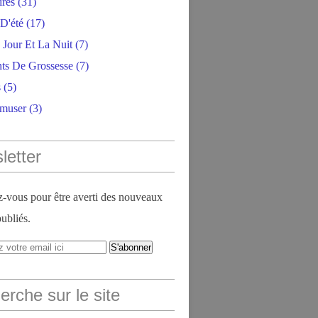
ires
(31)
D'été
(17)
 Jour Et La Nuit
(7)
ts De Grossesse
(7)
s
(5)
amuser
(3)
letter
vous pour être averti des nouveaux
publiés.
rche sur le site