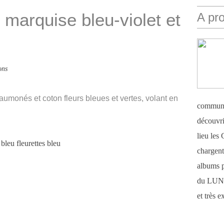
marquise bleu-violet et
A pr
ons
 saumonés et coton fleurs bleues et vertes, volant en
communi
découvri
lieu le
chargent 
albums 
du LUN
et très 