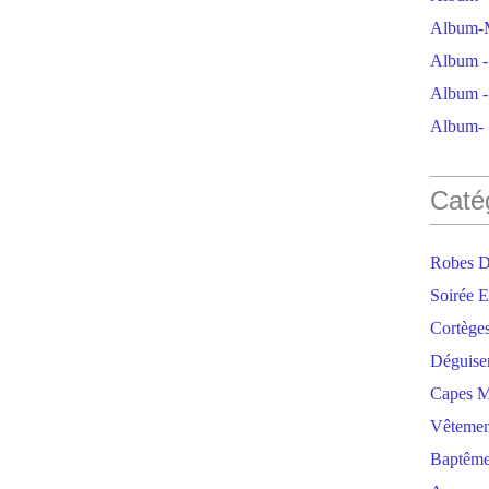
Album-M
Album - 
Album - 
Album- S
Caté
Robes D
Soirée E
Cortège
Déguise
Capes M
Vêtemen
Baptêm