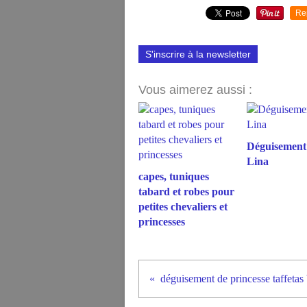
Re
S'inscrire à la newsletter
Vous aimerez aussi :
Déguisement
Lina
capes, tuniques
tabard et robes pour
petites chevaliers et
princesses