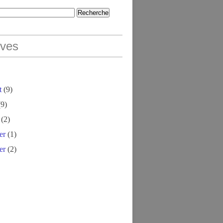
ives
t
(9)
9)
(2)
er
(1)
er
(2)