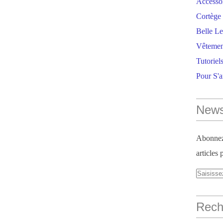
Accesso
Cortège 
Belle Le
Vêtemen
Tutoriel
Pour S'
News
Abonnez-
articles 
Reche