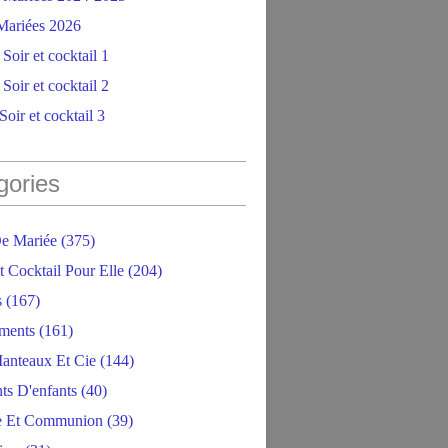
ariées 2026
Soir et cocktail 1
Soir et cocktail 2
oir et cocktail 3
gories
e Mariée
(375)
t Cocktail Pour Elle
(204)
s
(167)
ments
(161)
anteaux Et Cie
(144)
ts D'enfants
(40)
e Et Communion
(39)