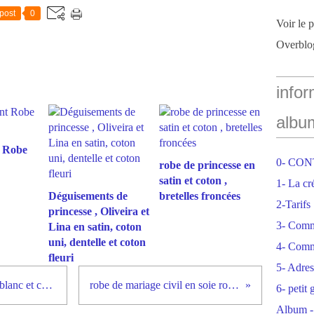
post
0
Voir le 
Overblo
infor
albu
 Robe
0- CO
robe de princesse en
satin et coton ,
1- La cr
Déguisements de
bretelles froncées
2-Tarifs
princesse , Oliveira et
3- Com
Lina en satin, coton
uni, dentelle et coton
4- Comm
fleuri
5- Adres
déguisement de princesse taffetas blanc et coton
robe de mariage civil en soie rouge
6- petit
Album -