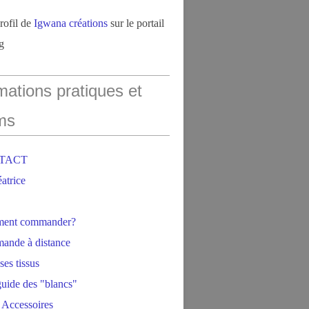
profil de
Igwana créations
sur le portail
g
mations pratiques et
ms
NTACT
éatrice
ment commander?
ande à distance
ses tissus
 guide des "blancs"
 Accessoires