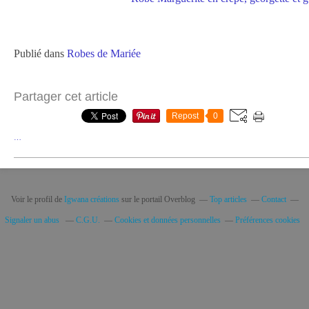
Publié dans
Robes de Mariée
Partager cet article
Repost
0
…
Voir le profil de
Igwana créations
sur le portail Overblog
Top articles
Contact
Signaler un abus
C.G.U.
Cookies et données personnelles
Préférences cookies