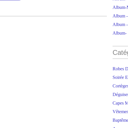
Album-M
Album - 
Album - 
Album- S
Caté
Robes D
Soirée E
Cortège
Déguise
Capes M
Vêtemen
Baptêm