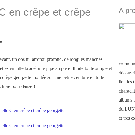
C en crêpe et crêpe
A pr
ns
devant, un dos nu arrondi profond, de longues manches
communi
ttes en tulle brodé, une jupe ample et fluide toute simple et
découvri
n crêpe georgette montée sur une petite ceinture en tulle
lieu le
s libre pour danser!
chargent 
albums 
du LUN
et très 