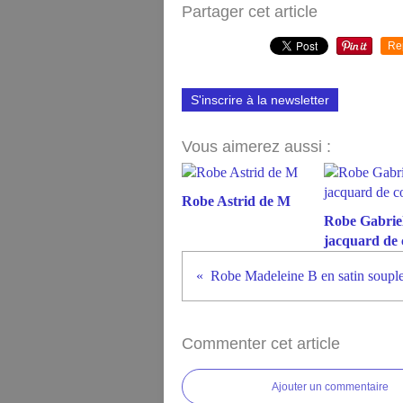
Partager cet article
Re
S'inscrire à la newsletter
Vous aimerez aussi :
Robe Astrid de M
Robe Gabriel
jacquard de 
Robe Madeleine B en satin soupl
Commenter cet article
Ajouter un commentaire