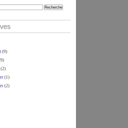
ives
t
(9)
9)
(2)
er
(1)
er
(2)