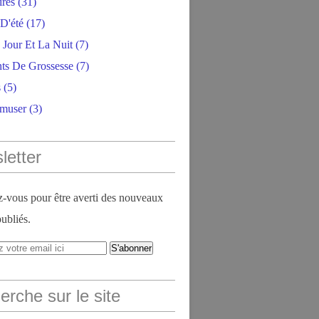
ires
(31)
D'été
(17)
 Jour Et La Nuit
(7)
ts De Grossesse
(7)
s
(5)
amuser
(3)
letter
vous pour être averti des nouveaux
publiés.
rche sur le site