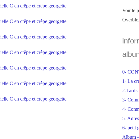
Voir le 
Overblo
infor
albu
0- CO
1- La cr
2-Tarifs
3- Com
4- Comm
5- Adres
6- petit
Album -