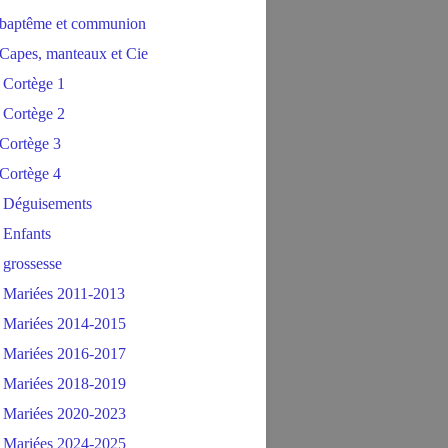
baptême et communion
Capes, manteaux et Cie
 Cortège 1
 Cortège 2
Cortège 3
Cortège 4
 Déguisements
 Enfants
 grossesse
 Mariées 2011-2013
 Mariées 2014-2015
 Mariées 2016-2017
 Mariées 2018-2019
 Mariées 2020-2023
 Mariées 2024-2025