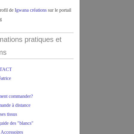
profil de
Igwana créations
sur le portail
g
mations pratiques et
ms
NTACT
éatrice
ment commander?
ande à distance
ses tissus
 guide des "blancs"
 Accessoires