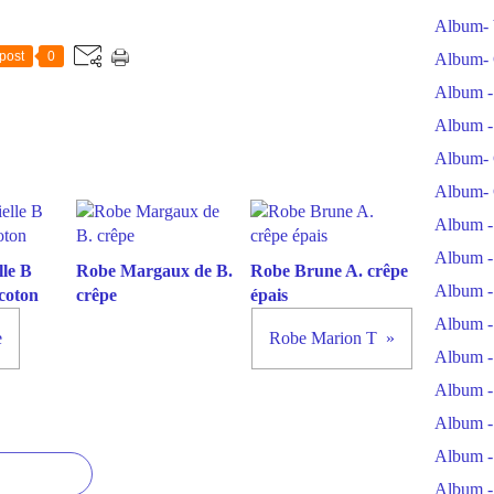
Album- 
post
0
Album- 
Album -
Album -
Album- 
Album- 
Album -
Album -
le B
Robe Margaux de B.
Robe Brune A. crêpe
Album -
coton
crêpe
épais
Album -
e
Robe Marion T
Album -
Album -
Album -
Album -
Album -