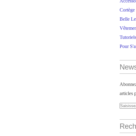
Accesso
Cortège 
Belle Le
Vêtemen
Tutoriel
Pour S'
News
Abonnez-
articles 
Reche