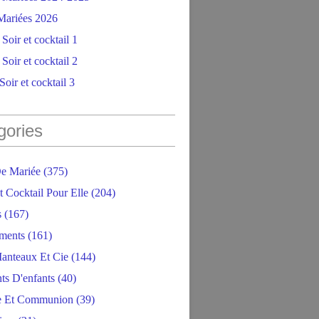
ariées 2026
Soir et cocktail 1
Soir et cocktail 2
oir et cocktail 3
gories
e Mariée
(375)
t Cocktail Pour Elle
(204)
s
(167)
ments
(161)
anteaux Et Cie
(144)
ts D'enfants
(40)
e Et Communion
(39)