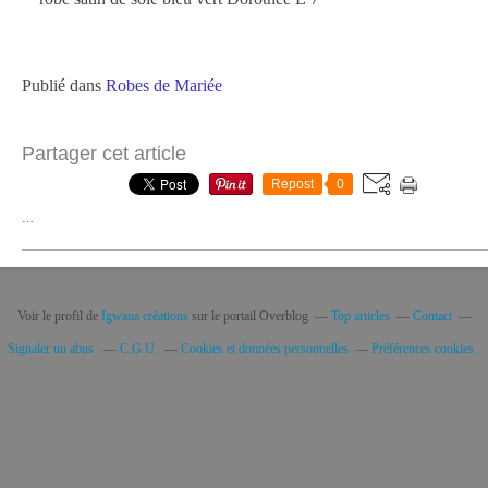
Publié dans
Robes de Mariée
Partager cet article
Repost
0
…
Voir le profil de
Igwana créations
sur le portail Overblog
Top articles
Contact
Signaler un abus
C.G.U.
Cookies et données personnelles
Préférences cookies