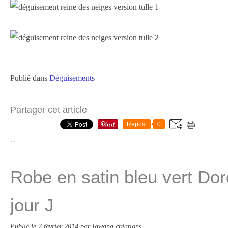
Publié dans
Déguisements
Partager cet article
Repost
0
…
Robe en satin bleu vert Dor
jour J
Publié le
7 février 2014
par Igwana créations