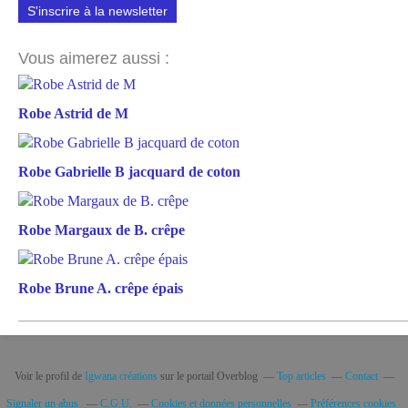
S'inscrire à la newsletter
Vous aimerez aussi :
Robe Astrid de M
Robe Gabrielle B jacquard de coton
Robe Margaux de B. crêpe
Robe Brune A. crêpe épais
Voir le profil de
Igwana créations
sur le portail Overblog
Top articles
Contact
Signaler un abus
C.G.U.
Cookies et données personnelles
Préférences cookies