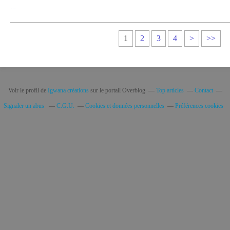
…
1
2
3
4
>
>>
Voir le profil de
Igwana créations
sur le portail Overblog
Top articles
Contact
Signaler un abus
C.G.U.
Cookies et données personnelles
Préférences cookies