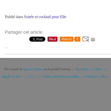
Publié dans
Soirée et cocktail pour Elle
Partager cet article
Repost
0
…
Voir le profil de
Igwana créations
sur le portail Overblog
Top articles
Contact
Signaler un abus
C.G.U.
Cookies et données personnelles
Préférences cookies