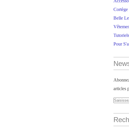
Accesso
Cortège 
Belle Le
Vêtemen
Tutoriel
Pour S'
News
Abonnez-
articles 
Reche