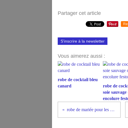
Partager cet article
Re
S'inscrire à la newsletter
Vous aimerez aussi :
robe de cocktail bleu
canard
robe de cockt
soie sauvage
encolure fes
robe de mariée pour les puces