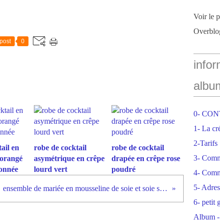
Voir le 
Overblo
post
0
infor
albu
0- CO
1- La cr
2-Tarifs
ail en
robe de cocktail
robe de cocktail
3- Com
 orangé
asymétrique en crêpe
drapée en crêpe rose
tonnée
lourd vert
poudré
4- Comm
5- Adres
ensemble de mariée en mousseline de soie et soie sauvage
6- petit
Album -