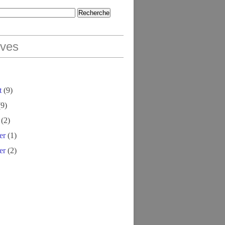
ives
t
(9)
9)
(2)
er
(1)
er
(2)