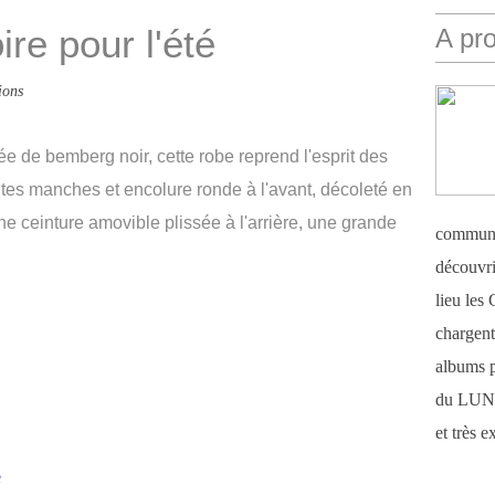
ire pour l'été
A pr
ions
lée de bemberg noir, cette robe reprend l'esprit des
ites manches et encolure ronde à l'avant, décoleté en
une ceinture amovible plissée à l'arrière, une grande
communi
découvri
lieu le
chargent 
albums 
du LUN
et très 
e