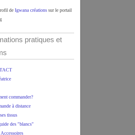
profil de
Igwana créations
sur le portail
g
mations pratiques et
ms
NTACT
éatrice
ment commander?
ande à distance
ses tissus
 guide des "blancs"
 Accessoires