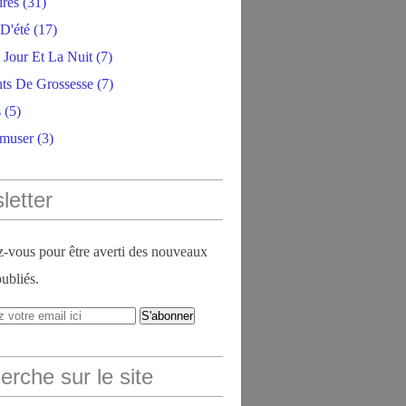
ires
(31)
D'été
(17)
 Jour Et La Nuit
(7)
ts De Grossesse
(7)
s
(5)
amuser
(3)
letter
vous pour être averti des nouveaux
publiés.
rche sur le site