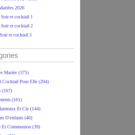
ariées 2026
Soir et cocktail 1
Soir et cocktail 2
oir et cocktail 3
gories
e Mariée
(375)
t Cocktail Pour Elle
(204)
s
(167)
ments
(161)
anteaux Et Cie
(144)
ts D'enfants
(40)
e Et Communion
(39)