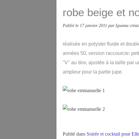
robe beige et no
Publié le
17 janvier 2011
par Igwana créat
réalisée en polyster fluide et doub
années 50, version raccourcie: pet
"V" au dos, ajustée à la taille par 
ampleur pour la partie jupe
.
Publié dans
Soirée et cocktail pour Ell