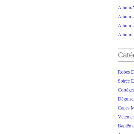
Album-M
Album - 
Album - 
Album- S
Caté
Robes D
Soirée E
Cortège
Déguise
Capes M
Vêtemen
Baptêm