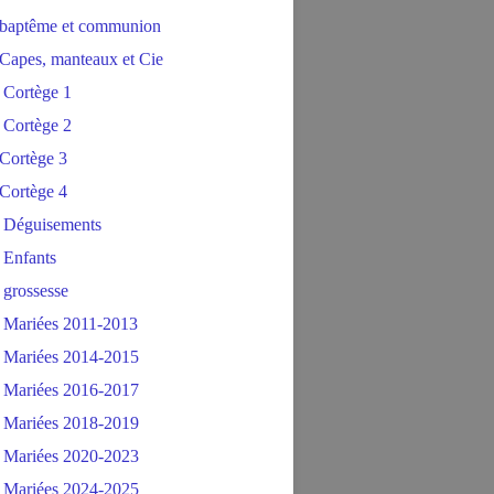
baptême et communion
Capes, manteaux et Cie
 Cortège 1
 Cortège 2
Cortège 3
Cortège 4
 Déguisements
 Enfants
 grossesse
 Mariées 2011-2013
 Mariées 2014-2015
 Mariées 2016-2017
 Mariées 2018-2019
 Mariées 2020-2023
 Mariées 2024-2025