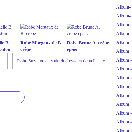
Album- 
Album- 
Album -
Album -
Album- 
le B
Robe Margaux de B.
Robe Brune A. crêpe
coton
crêpe
épais
Album- 
Album -
 et crêpe georgette
Robe Suzanne en satin duchesse et dentelle rebrodée
Album -
Album -
Album -
Album -
Album -
Album -
Album -
Album -