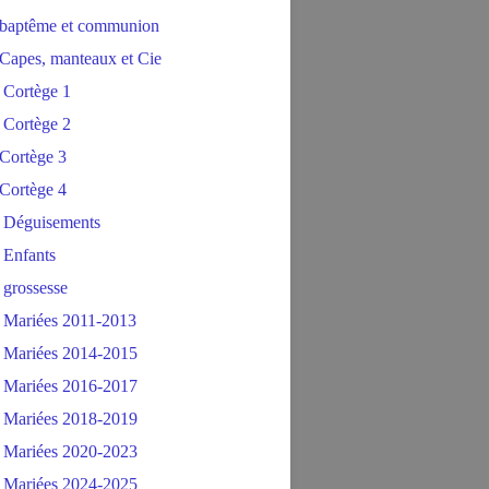
baptême et communion
Capes, manteaux et Cie
 Cortège 1
 Cortège 2
Cortège 3
Cortège 4
 Déguisements
 Enfants
 grossesse
 Mariées 2011-2013
 Mariées 2014-2015
 Mariées 2016-2017
 Mariées 2018-2019
 Mariées 2020-2023
 Mariées 2024-2025