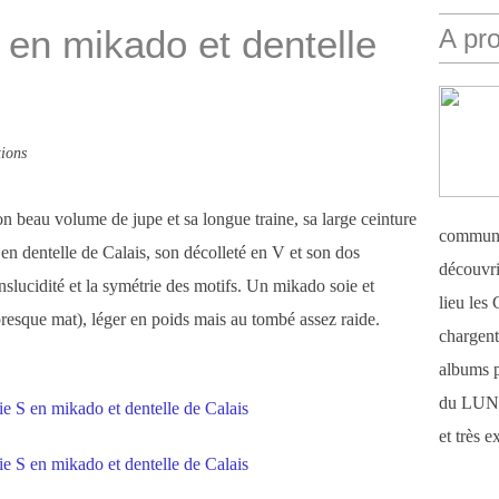
en mikado et dentelle
A pr
ions
n beau volume de jupe et sa longue traine, sa large ceinture
communi
en dentelle de Calais, son décolleté en V et son dos
découvri
anslucidité et la symétrie des motifs. Un mikado soie et
lieu le
t presque mat), léger en poids mais au tombé assez raide.
chargent 
albums 
du LUN
et très 