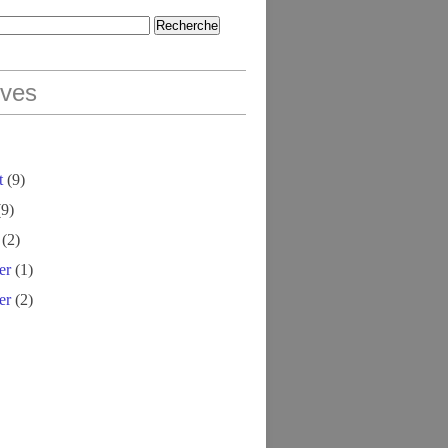
ives
t
(9)
9)
(2)
er
(1)
er
(2)