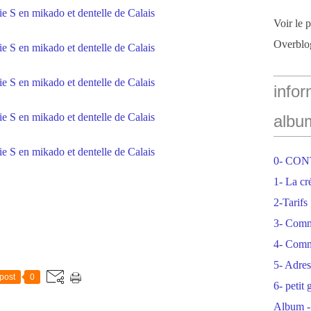
Voir le 
Overblo
infor
albu
0- CO
1- La cr
2-Tarifs
3- Com
4- Comm
5- Adres
post
0
6- petit
Album -