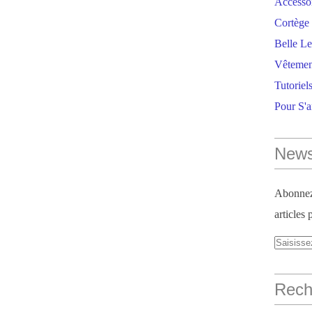
Accesso
Cortège 
Belle Le
Vêtemen
Tutoriel
Pour S'
News
Abonnez-
articles 
Reche