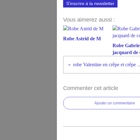
S'inscrire à la newsletter
Vous aimerez aussi :
Robe Astrid de M
Robe Gabriel
jacquard de 
robe Valentine en crêpe
Commenter cet article
Ajouter un commentaire