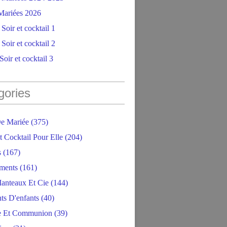
ariées 2026
Soir et cocktail 1
Soir et cocktail 2
oir et cocktail 3
gories
e Mariée
(375)
t Cocktail Pour Elle
(204)
s
(167)
ments
(161)
anteaux Et Cie
(144)
ts D'enfants
(40)
e Et Communion
(39)