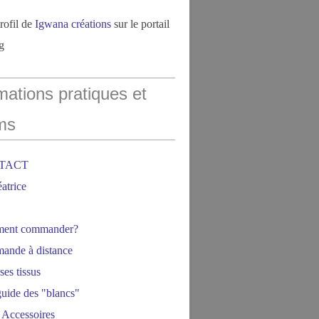
profil de
Igwana créations
sur le portail
g
mations pratiques et
ms
NTACT
éatrice
ment commander?
ande à distance
ses tissus
 guide des "blancs"
 Accessoires