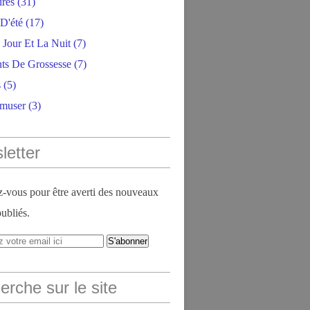
ires
(31)
D'été
(17)
 Jour Et La Nuit
(7)
ts De Grossesse
(7)
s
(5)
amuser
(3)
letter
vous pour être averti des nouveaux
publiés.
rche sur le site