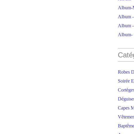
Album-M
Album - 
Album - 
Album- S
Caté
Robes D
Soirée E
Cortège
Déguise
Capes M
Vêtemen
Baptêm