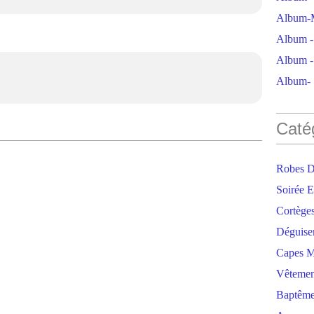
Album-M
Album - 
Album - 
Album- S
Caté
Robes D
Soirée E
Cortège
Déguise
Capes M
Vêtemen
Baptêm