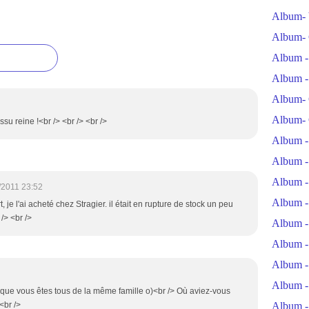
Album- 
Album- 
Album -
Album -
Album- 
Album- 
issu reine !<br /> <br /> <br />
Album -
Album -
Album -
/2011 23:52
Album -
, je l'ai acheté chez Stragier. il était en rupture de stock un peu
 /> <br />
Album -
Album -
Album -
Album -
 que vous êtes tous de la même famille o)<br /> Où aviez-vous
<br />
Album -