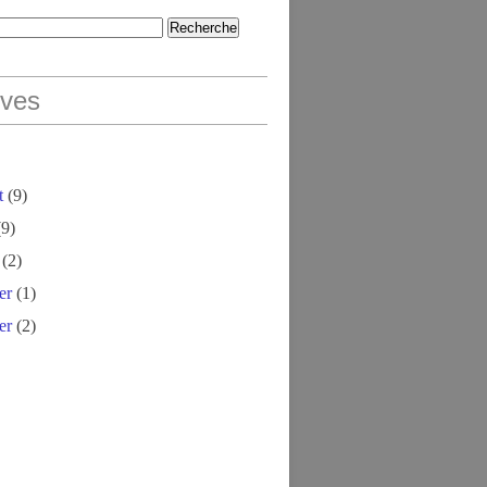
ives
t
(9)
9)
(2)
er
(1)
er
(2)