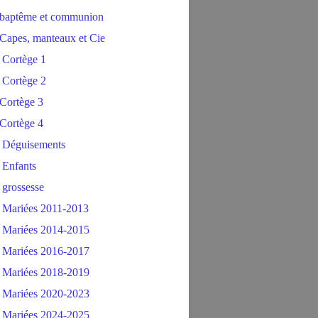
baptême et communion
Capes, manteaux et Cie
 Cortège 1
 Cortège 2
Cortège 3
Cortège 4
 Déguisements
 Enfants
 grossesse
 Mariées 2011-2013
 Mariées 2014-2015
 Mariées 2016-2017
 Mariées 2018-2019
 Mariées 2020-2023
 Mariées 2024-2025