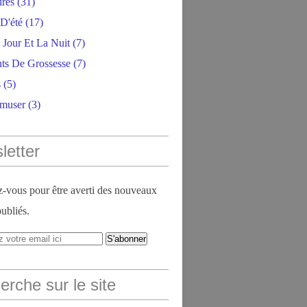
ires
(31)
D'été
(17)
 Jour Et La Nuit
(7)
ts De Grossesse
(7)
s
(5)
amuser
(3)
letter
vous pour être averti des nouveaux
publiés.
rche sur le site