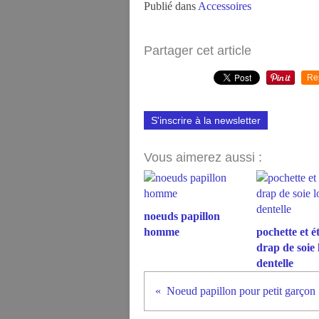
Publié dans
Accessoires
Partager cet article
Re
S'inscrire à la newsletter
Vous aimerez aussi :
noeuds papillon
homme
pochette et é
drap de soie 
dentelle
Noeud papillon pour petit garçon