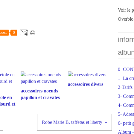
Voir le 
Overblo
post
0
infor
albu
0- CO
1- La cr
accessoires divers
2-Tarifs
accessoires noeuds
3- Com
tole en
papillon et cravates
lourd et
4- Comm
5- Adres
Robe Marie B. taffetas et liberty
6- petit
Album -