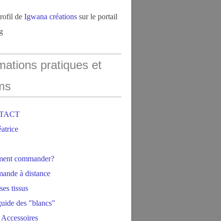
profil de
Igwana créations
sur le portail
g
mations pratiques et
ms
NTACT
éatrice
ment commander?
ande à distance
ses tissus
 guide des "blancs"
 Accessoires