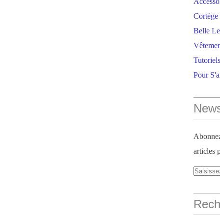
Accesso
Cortège 
Belle Le
Vêtemen
Tutoriel
Pour S'
News
Abonnez-
articles 
Reche