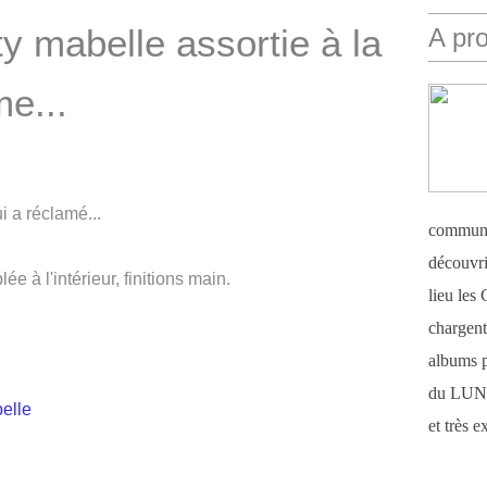
ty mabelle assortie à la
A pr
e...
ui a réclamé...
communi
découvri
e à l'intérieur, finitions main.
lieu le
chargent 
albums 
du LUN
et très 