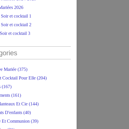
ariées 2026
Soir et cocktail 1
Soir et cocktail 2
oir et cocktail 3
gories
e Mariée
(375)
t Cocktail Pour Elle
(204)
s
(167)
ments
(161)
anteaux Et Cie
(144)
ts D'enfants
(40)
e Et Communion
(39)