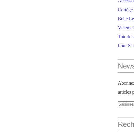
Accesso
Cortège 
Belle Le
Vêtemen
Tutoriel
Pour S'
News
Abonnez-
articles 
Reche