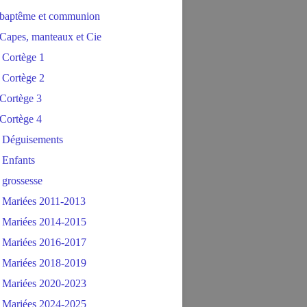
baptême et communion
Capes, manteaux et Cie
 Cortège 1
 Cortège 2
Cortège 3
Cortège 4
 Déguisements
 Enfants
 grossesse
 Mariées 2011-2013
 Mariées 2014-2015
 Mariées 2016-2017
 Mariées 2018-2019
 Mariées 2020-2023
 Mariées 2024-2025