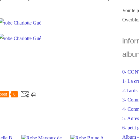
Voir le 
Overblo
infor
albu
0- CO
1- La cr
2-Tarifs
post
0
3- Com
4- Comm
5- Adres
6- petit
Album -