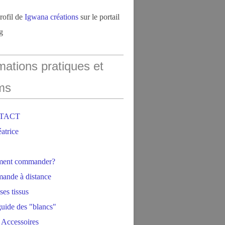
profil de
Igwana créations
sur le portail
g
mations pratiques et
ms
NTACT
éatrice
ment commander?
ande à distance
ses tissus
 guide des "blancs"
 Accessoires