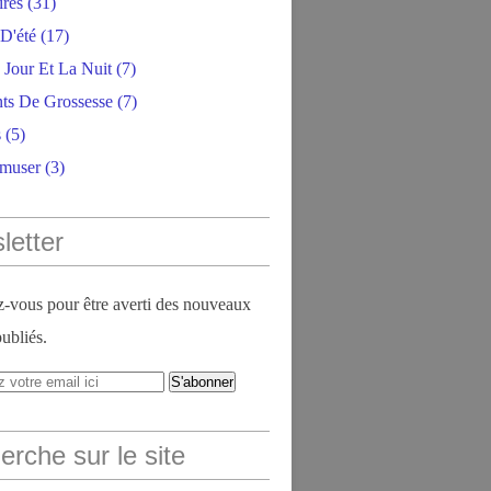
ires
(31)
D'été
(17)
 Jour Et La Nuit
(7)
ts De Grossesse
(7)
s
(5)
amuser
(3)
letter
vous pour être averti des nouveaux
publiés.
rche sur le site