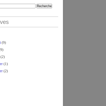
ives
t
(9)
9)
(2)
er
(1)
er
(2)