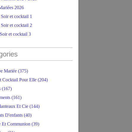
ariées 2026
Soir et cocktail 1
Soir et cocktail 2
oir et cocktail 3
gories
e Mariée
(375)
t Cocktail Pour Elle
(204)
s
(167)
ments
(161)
anteaux Et Cie
(144)
ts D'enfants
(40)
e Et Communion
(39)