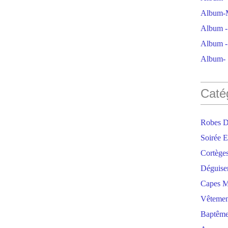
Album-M
Album - 
Album - 
Album- S
Caté
Robes D
Soirée E
Cortège
Déguise
Capes M
Vêtemen
Baptêm