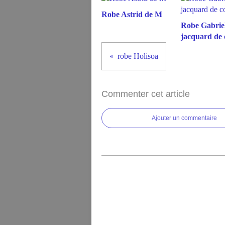
Robe Astrid de M
Robe Gabriel
jacquard de 
robe Holisoa
Commenter cet article
Ajouter un commentaire