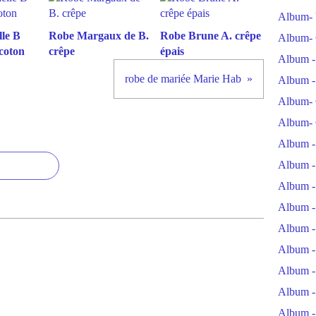
Album- 
le B
Robe Margaux de B.
Robe Brune A. crêpe
Album- 
coton
crêpe
épais
Album -
robe de mariée Marie Hab
Album -
Album- 
Album- 
Album -
Album -
Album -
Album -
Album -
Album -
Album -
Album -
Album -