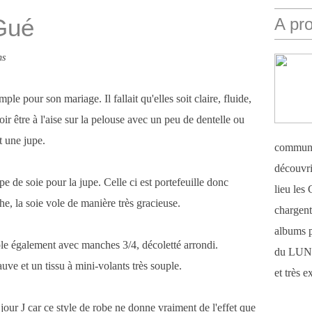
Gué
A pr
ns
le pour son mariage. Il fallait qu'elles soit claire, fluide,
ir être à l'aise sur la pelouse avec un peu de dentelle ou
t une jupe.
communi
découvri
pe de soie pour la jupe. Celle ci est portefeuille donc
lieu le
che, la soie vole de manière très gracieuse.
chargent 
albums 
ple également avec manches 3/4, décoletté arrondi.
du LUN
uve et un tissu à mini-volants très souple.
et très 
jour J car ce style de robe ne donne vraiment de l'effet que