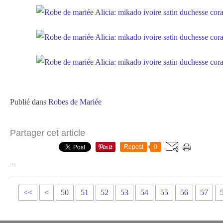
Publié dans
Robes de Mariée
Partager cet article
Repost
0
…
1
2
3
4
<<
<
50
51
52
53
54
55
56
57
0
0
0
0