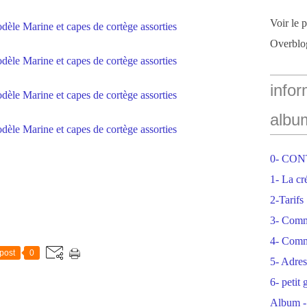
Voir le 
Overblo
infor
albu
0- CO
1- La cr
2-Tarifs
3- Com
4- Comm
post
0
5- Adres
6- petit
Album -