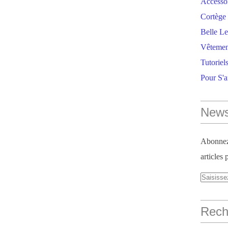
Accesso
Cortège 
Belle Le
Vêtemen
Tutoriel
Pour S'
News
Abonnez-
articles 
Reche