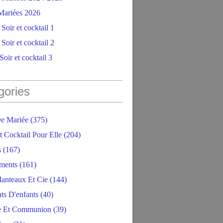
ariées 2026
Soir et cocktail 1
Soir et cocktail 2
oir et cocktail 3
gories
e Mariée
(375)
t Cocktail Pour Elle
(204)
s
(167)
ments
(161)
anteaux Et Cie
(144)
ts D'enfants
(40)
e Et Communion
(39)