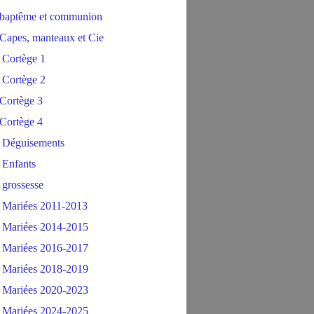
baptême et communion
Capes, manteaux et Cie
 Cortège 1
 Cortège 2
Cortège 3
Cortège 4
 Déguisements
 Enfants
 grossesse
 Mariées 2011-2013
 Mariées 2014-2015
 Mariées 2016-2017
 Mariées 2018-2019
 Mariées 2020-2023
 Mariées 2024-2025