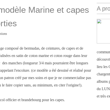
 modèle Marine et capes
A pr
rties
tions
ouge composé de bermudas, de ceintures, de capes et de
communi
éalisées en satin de coton marine et coton rouge dans leur
découvri
ec des manches (longueur 3/4 mais pourraient être longues
lieu le
appelant l'encolure. (ce modèle a été dessiné et réalisé pour
chargent 
d'un patron créé par mes soins et que je ne commercialise pas
albums 
 le faire copier sans, au minimum, en citer l'origine!).
du LUN
et très 
ol officier et brandebourg pour les capes.