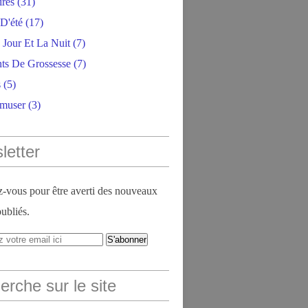
ires
(31)
D'été
(17)
 Jour Et La Nuit
(7)
ts De Grossesse
(7)
s
(5)
amuser
(3)
letter
vous pour être averti des nouveaux
publiés.
rche sur le site