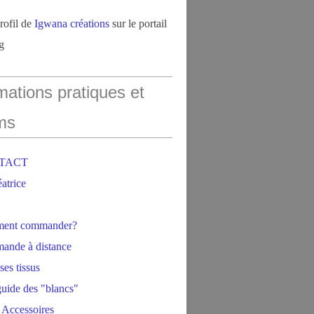
profil de
Igwana créations
sur le portail
g
mations pratiques et
ms
NTACT
éatrice
ment commander?
ande à distance
ses tissus
 guide des "blancs"
 Accessoires