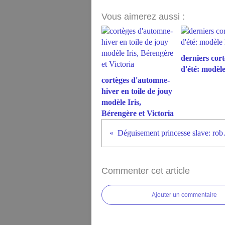
Vous aimerez aussi :
derniers cort
d'été: modèl
cortèges d'automne-
hiver en toile de jouy
modèle Iris,
Bérengère et Victoria
Déguisement 
Commenter cet article
Ajouter un commentaire