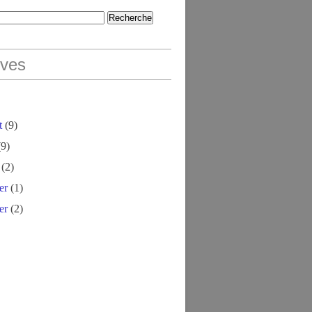
ives
t
(9)
9)
(2)
er
(1)
er
(2)