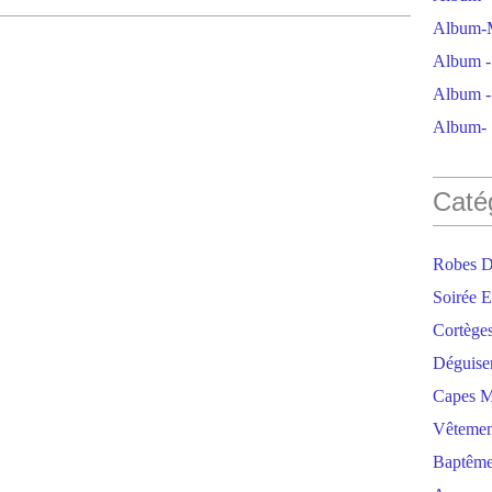
Album-M
Album - 
Album - 
Album- S
Caté
Robes D
Soirée E
Cortège
Déguise
Capes M
Vêtemen
Baptêm