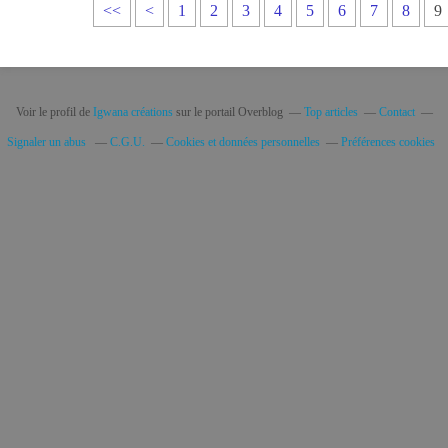
<<
<
1
2
3
4
5
6
7
8
9
Voir le profil de
Igwana créations
sur le portail Overblog
Top articles
Contact
Signaler un abus
C.G.U.
Cookies et données personnelles
Préférences cookies