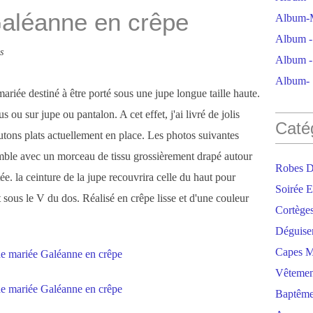
Galéanne en crêpe
Album-M
Album - 
s
Album - 
Album- S
ariée destiné à être porté sous une jupe longue taille haute.
s ou sur jupe ou pantalon. A cet effet, j'ai livré de jolis
Caté
ons plats actuellement en place. Les photos suivantes
mble avec un morceau de tissu grossièrement drapé autour
Robes D
e. la ceinture de la jupe recouvrira celle du haut pour
Soirée E
t sous le V du dos. Réalisé en crêpe lisse et d'une couleur
Cortège
Déguise
Capes M
Vêtemen
Baptêm