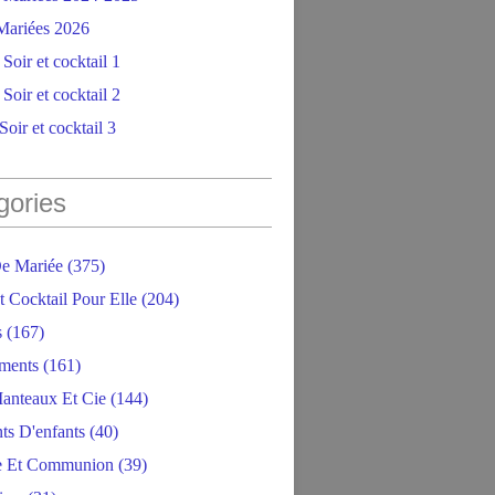
ariées 2026
Soir et cocktail 1
Soir et cocktail 2
oir et cocktail 3
gories
e Mariée
(375)
t Cocktail Pour Elle
(204)
s
(167)
ments
(161)
anteaux Et Cie
(144)
ts D'enfants
(40)
e Et Communion
(39)