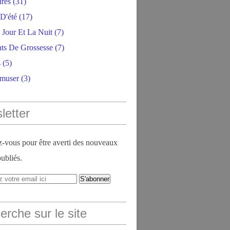
ires
(31)
D'été
(17)
 Jour Et La Nuit
(7)
ts De Grossesse
(7)
s
(5)
amuser
(3)
letter
vous pour être averti des nouveaux
publiés.
rche sur le site