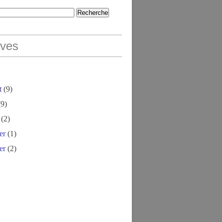
ives
t
(9)
9)
(2)
er
(1)
er
(2)