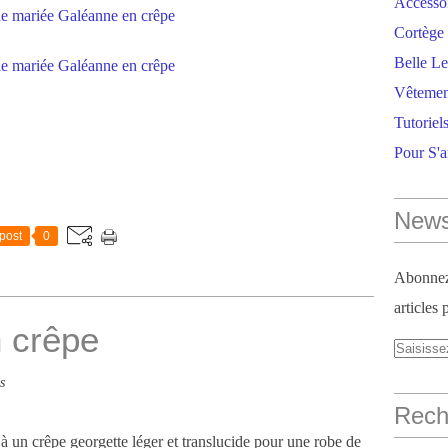
Accesso
Cortège 
Belle Le
Vêtemen
Tutoriel
Pour S'
News
post
0
Abonnez-
articles 
n crêpe
s
Reche
 à un crêpe georgette léger et translucide pour une robe de