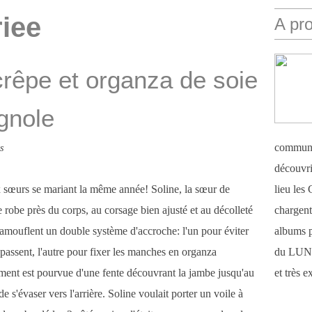
iee
A pr
crêpe et organza de soie
agnole
communi
s
découvri
x sœurs se mariant la même année! Soline, la sœur de
lieu le
e robe près du corps, au corsage bien ajusté et au décolleté
chargent 
camouflent un double système d'accroche: l'un pour éviter
albums 
épassent, l'autre pour fixer les manches en organza
du LUN
ement est pourvue d'une fente découvrant la jambe jusqu'au
et très 
de s'évaser vers l'arrière. Soline voulait porter un voile à