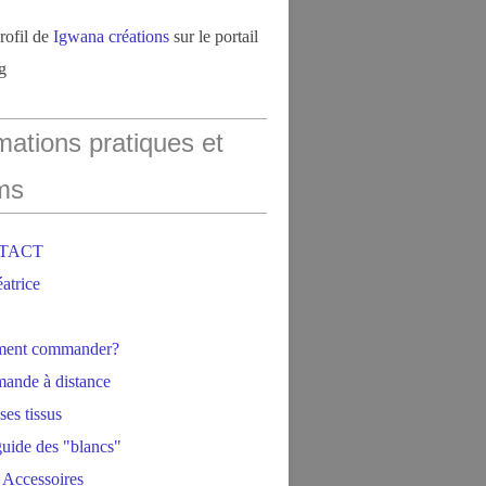
profil de
Igwana créations
sur le portail
g
mations pratiques et
ms
NTACT
éatrice
ment commander?
ande à distance
ses tissus
 guide des "blancs"
 Accessoires