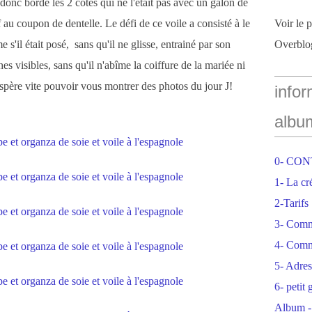
i donc bordé les 2 côtés qui ne l'était pas avec un galon de
f au coupon de dentelle. Le défi de ce voile a consisté à le
Voir le 
e s'il était posé, sans qu'il ne glisse, entrainé par son
Overblo
es visibles, sans qu'il n'abîme la coiffure de la mariée ni
'espère vite pouvoir vous montrer des photos du jour J!
infor
albu
0- CO
1- La cr
2-Tarifs
3- Com
4- Comm
5- Adres
6- petit
Album -