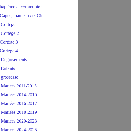
baptême et communion
Capes, manteaux et Cie
 Cortège 1
 Cortège 2
Cortège 3
Cortège 4
 Déguisements
 Enfants
 grossesse
 Mariées 2011-2013
 Mariées 2014-2015
 Mariées 2016-2017
 Mariées 2018-2019
 Mariées 2020-2023
 Mariées 2024-2025