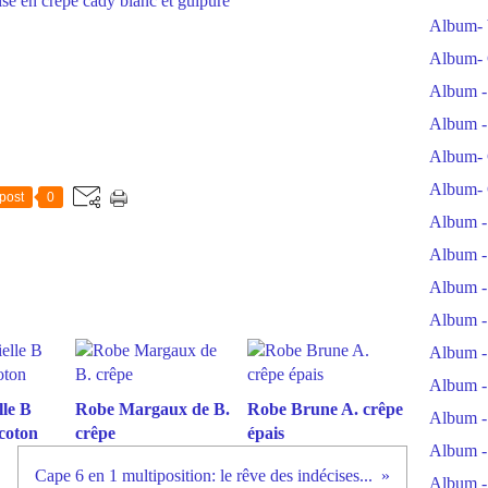
Album- 
Album- 
Album -
Album -
Album- 
Album- 
post
0
Album -
Album -
Album -
Album -
Album -
Album -
le B
Robe Margaux de B.
Robe Brune A. crêpe
Album -
coton
crêpe
épais
Album -
Cape 6 en 1 multiposition: le rêve des indécises...
Album -