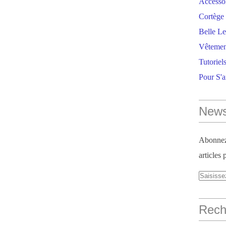
Accesso
Cortège 
Belle Le
Vêtemen
Tutoriel
Pour S'
News
Abonnez-
articles 
Reche