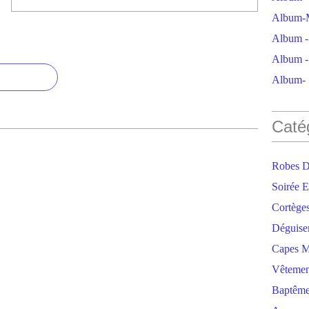
Album-M
Album - 
Album - 
Album- S
Caté
Robes D
Soirée E
Cortège
Déguise
Capes M
Vêtemen
Baptêm