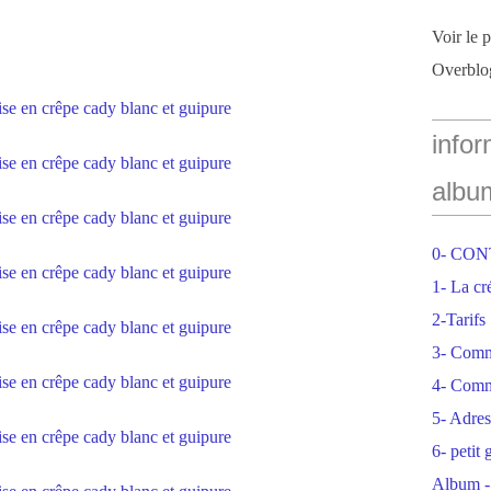
Voir le 
Overblo
infor
albu
0- CO
1- La cr
2-Tarifs
3- Com
4- Comm
5- Adres
6- petit
Album -