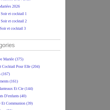
ariées 2026
Soir et cocktail 1
Soir et cocktail 2
oir et cocktail 3
gories
e Mariée
(375)
t Cocktail Pour Elle
(204)
s
(167)
ments
(161)
anteaux Et Cie
(144)
ts D'enfants
(40)
e Et Communion
(39)