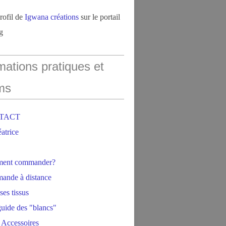
profil de
Igwana créations
sur le portail
g
mations pratiques et
ms
NTACT
éatrice
ment commander?
ande à distance
ses tissus
 guide des "blancs"
 Accessoires