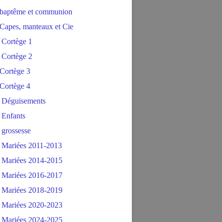
baptême et communion
Capes, manteaux et Cie
 Cortège 1
 Cortège 2
Cortège 3
Cortège 4
 Déguisements
 Enfants
 grossesse
 Mariées 2011-2013
 Mariées 2014-2015
 Mariées 2016-2017
 Mariées 2018-2019
 Mariées 2020-2023
 Mariées 2024-2025