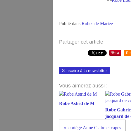
Publié dans
Robes de Mariée
Partager cet article
Re
S'inscrire à la newsletter
Vous aimerez aussi :
Robe Astrid de M
Robe Gabriel
jacquard de 
cortège Anne Claire et capes