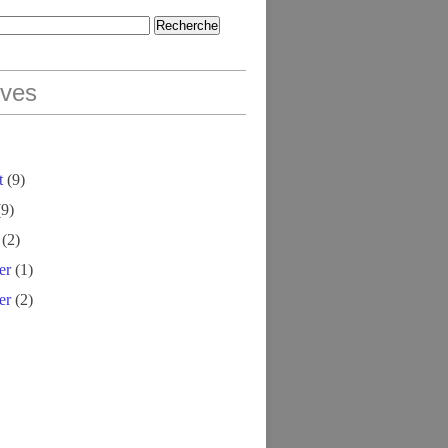
ives
t
(9)
9)
(2)
er
(1)
er
(2)