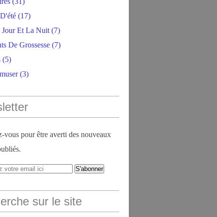
ires
(31)
D'été
(17)
 Jour Et La Nuit
(7)
ts De Grossesse
(7)
s
(5)
amuser
(3)
letter
vous pour être averti des nouveaux
publiés.
rche sur le site