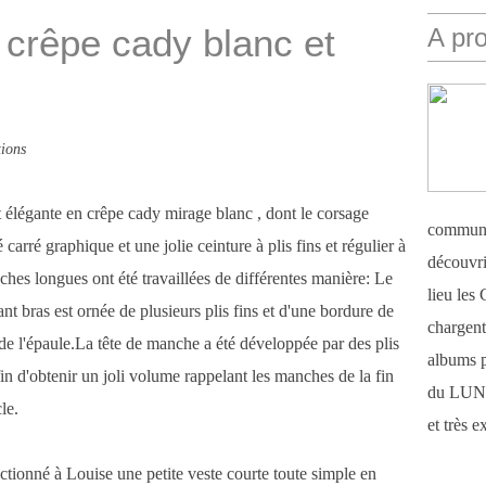
crêpe cady blanc et
A pr
ions
 élégante en crêpe cady mirage blanc , dont le corsage
communi
 carré graphique et une jolie ceinture à plis fins et régulier à
découvri
ches longues ont été travaillées de différentes manière: Le
lieu le
ant bras est ornée de plusieurs plis fins et d'une bordure de
chargent 
 de l'épaule.La tête de manche a été développée par des plis
albums 
fin d'obtenir un joli volume rappelant les manches de la fin
du LUN
le.
et très 
ectionné à Louise une petite veste courte toute simple en