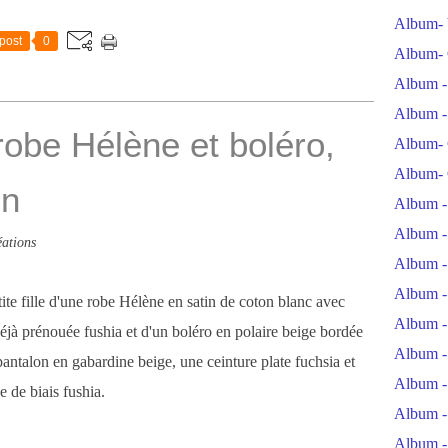
Album- 
post
0
Album- 
Album -
Album -
robe Hélène et boléro,
Album- 
Album- 
on
Album -
Album -
ations
Album -
Album -
ite fille d'une robe Hélène en satin de coton blanc avec
Album -
jà prénouée fushia et d'un boléro en polaire beige bordée
Album -
pantalon en gabardine beige, une ceinture plate fuchsia et
Album -
e de biais fushia.
Album -
Album -