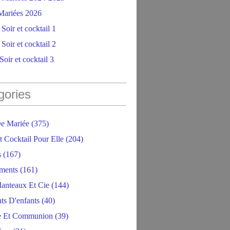
ariées 2026
Soir et cocktail 1
Soir et cocktail 2
oir et cocktail 3
gories
e Mariée
(375)
t Cocktail Pour Elle
(204)
s
(167)
ments
(161)
anteaux Et Cie
(144)
ts D'enfants
(40)
e Et Communion
(39)