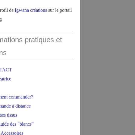
profil de
Igwana créations
sur le portail
g
mations pratiques et
ms
NTACT
éatrice
ment commander?
ande à distance
ses tissus
 guide des "blancs"
 Accessoires