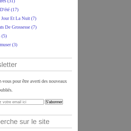
ires
(31)
D'été
(17)
 Jour Et La Nuit
(7)
ts De Grossesse
(7)
s
(5)
amuser
(3)
letter
vous pour être averti des nouveaux
publiés.
rche sur le site