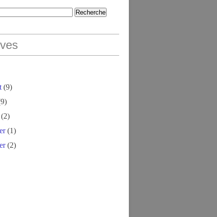
ives
t
(9)
9)
(2)
er
(1)
er
(2)