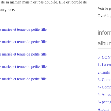
e de sa maman mais n'est pas doublée. Elle est bordée de
Voir le 
ourg rose.
Overblo
infor
albu
0- CO
1- La cr
2-Tarifs
3- Com
4- Comm
5- Adres
6- petit
Album -