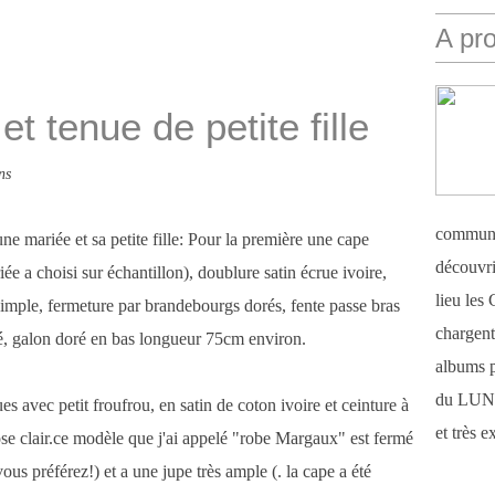
A pr
t tenue de petite fille
ns
communi
ne mariée et sa petite fille: Pour la première une cape
découvri
iée a choisi sur échantillon), doublure satin écrue ivoire,
lieu le
mple, fermeture par brandebourgs dorés, fente passe bras
chargent 
ré, galon doré en bas longueur 75cm environ.
albums 
du LUN
es avec petit froufrou, en satin de coton ivoire et ceinture à
et très 
se clair.ce modèle que j'ai appelé "robe Margaux" est fermé
ous préférez!) et a une jupe très ample (. la cape a été