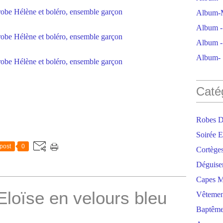
Album-M
Album - 
Album - 
Album- S
Caté
Robes D
Soirée E
post
0
Cortège
Déguise
Capes M
Eloïse en velours bleu
Vêtemen
Baptêm