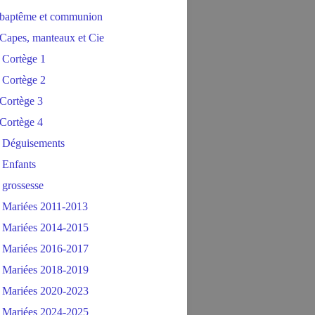
baptême et communion
Capes, manteaux et Cie
 Cortège 1
 Cortège 2
Cortège 3
Cortège 4
 Déguisements
 Enfants
 grossesse
 Mariées 2011-2013
 Mariées 2014-2015
 Mariées 2016-2017
 Mariées 2018-2019
 Mariées 2020-2023
 Mariées 2024-2025