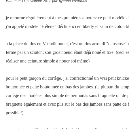
Publié le
11 novembre 2017
par Igwana créations
je retourne régulièrement à mes premières amours: ce petit modèle 
j'ai appelé modèle "Hélène" décliné ici en liberty et satin de coton b
à la place du dos en V traditionnel, c'est un dos arrondi "danseuse" qu
ferme par un scratch; son gros noeud étant déjà noué et fixe. (ceci e
réaliser une ceinture simple à nouer soi même)
pour le petit garçon du cortège, j'ai confectionné un vrai petit knick
boutonnée et patte boutonnée en bas des jambes. (la plupart du temp
cortège des modèles plus simple de bermudas sans braguette ou de p
braguette également et avec plis sur le bas des jambes sans patte de 
possible!).