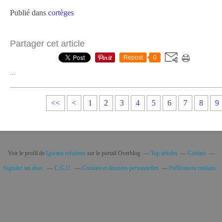
Publié dans
cortèges
Partager cet article
Repost
0
…
<<
<
1
2
3
4
5
6
7
8
9
Voir le profil de
Igwana créations
sur le portail Overblog
Top articles
Contact
Signaler un abus
C.G.U.
Cookies et données personnelles
Préférences cookies