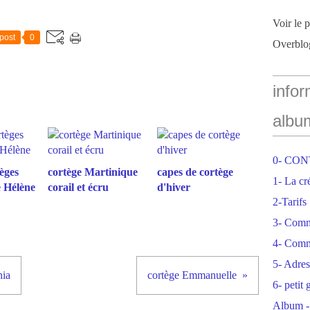
Voir le 
post
0
Overblo
infor
albu
0- CO
èges
cortège Martinique
capes de cortège
1- La cr
e Hélène
corail et écru
d'hiver
2-Tarifs
3- Com
4- Comm
5- Adres
hia
cortège Emmanuelle
6- petit
Album -