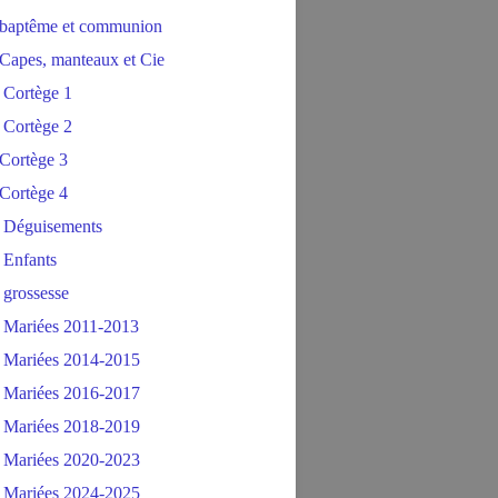
baptême et communion
Capes, manteaux et Cie
 Cortège 1
 Cortège 2
Cortège 3
Cortège 4
 Déguisements
 Enfants
 grossesse
 Mariées 2011-2013
 Mariées 2014-2015
 Mariées 2016-2017
 Mariées 2018-2019
 Mariées 2020-2023
 Mariées 2024-2025