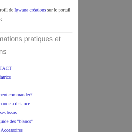
profil de
Igwana créations
sur le portail
g
mations pratiques et
ms
NTACT
éatrice
ment commander?
ande à distance
ses tissus
 guide des "blancs"
 Accessoires