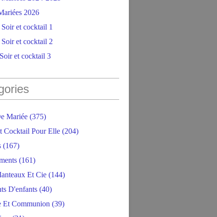
ariées 2026
Soir et cocktail 1
Soir et cocktail 2
oir et cocktail 3
gories
e Mariée
(375)
t Cocktail Pour Elle
(204)
s
(167)
ments
(161)
anteaux Et Cie
(144)
ts D'enfants
(40)
e Et Communion
(39)