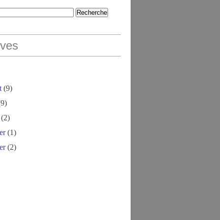
ives
t
(9)
9)
(2)
er
(1)
er
(2)