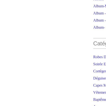
Album-M
Album - 
Album - 
Album- S
Caté
Robes D
Soirée E
Cortège
Déguise
Capes M
Vêtemen
Baptêm