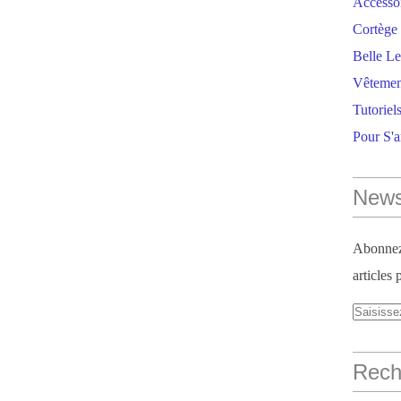
Accesso
Cortège 
Belle Le
Vêtemen
Tutoriel
Pour S'
News
Abonnez-
articles 
Reche