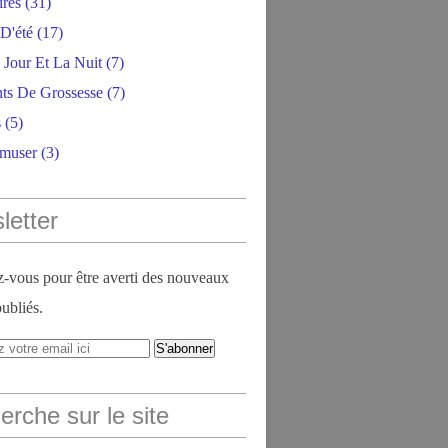
ires
(31)
D'été
(17)
 Jour Et La Nuit
(7)
ts De Grossesse
(7)
s
(5)
amuser
(3)
letter
vous pour être averti des nouveaux
publiés.
rche sur le site