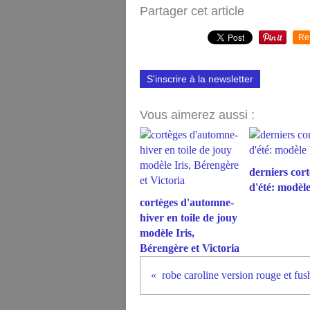
Partager cet article
Re
S'inscrire à la newsletter
Vous aimerez aussi :
derniers cort
d'été: modèl
cortèges d'automne-
hiver en toile de jouy
modèle Iris,
Bérengère et Victoria
robe caroline version rouge et fus