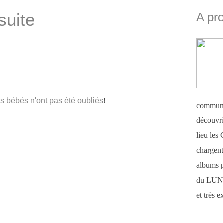
suite
A pr
les bébés n'ont pas été oubliés
!
communi
découvri
lieu le
chargent 
albums 
du LUN
et très 