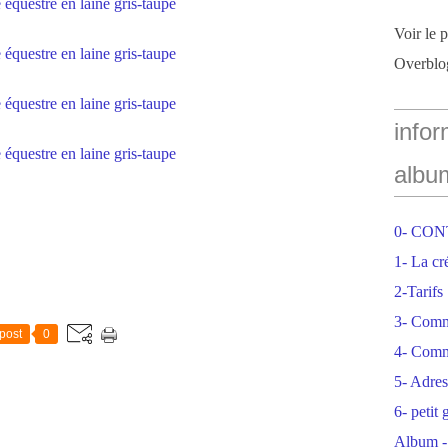
Voir le 
Overblo
infor
albu
0- CO
1- La cr
2-Tarifs
3- Com
post
0
4- Comm
5- Adres
6- petit
Album -