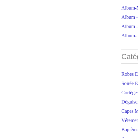
Album-M
Album - 
Album - 
Album- S
Caté
Robes D
Soirée E
Cortège
Déguise
Capes M
Vêtemen
Baptêm