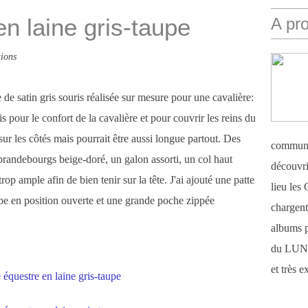
n laine gris-taupe
A pr
ions
de satin gris souris réalisée sur mesure pour une cavalière:
s pour le confort de la cavalière et pour couvrir les reins du
ur les côtés mais pourrait être aussi longue partout. Des
communi
 brandebourgs beige-doré, un galon assorti, un col haut
découvri
op ample afin de bien tenir sur la tête. J'ai ajouté une patte
lieu le
cape en position ouverte et une grande poche zippée
chargent 
albums 
du LUN
et très 