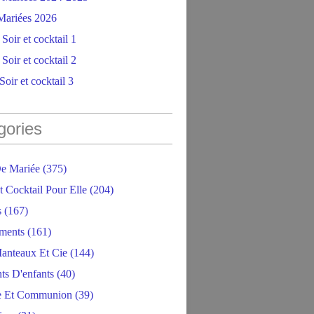
ariées 2026
Soir et cocktail 1
Soir et cocktail 2
oir et cocktail 3
gories
e Mariée
(375)
t Cocktail Pour Elle
(204)
s
(167)
ments
(161)
anteaux Et Cie
(144)
ts D'enfants
(40)
e Et Communion
(39)