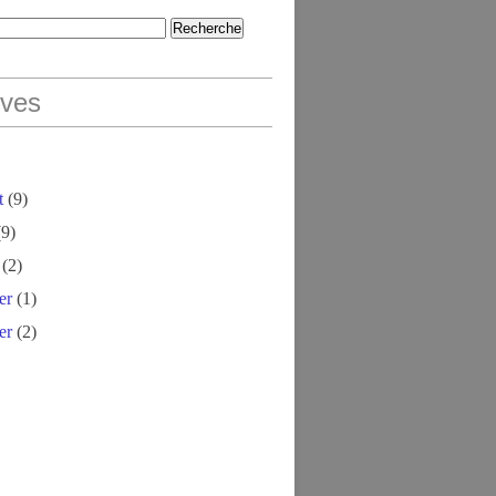
ives
t
(9)
9)
(2)
er
(1)
er
(2)