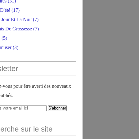
ires
(31)
D'été
(17)
 Jour Et La Nuit
(7)
ts De Grossesse
(7)
s
(5)
amuser
(3)
letter
vous pour être averti des nouveaux
publiés.
rche sur le site