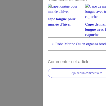
cape longue pour
mariée d'hiver
Cape de mar
longue avec t
capuche
Robe Marine Ou en organza brodé
Commenter cet article
Ajouter un commentaire