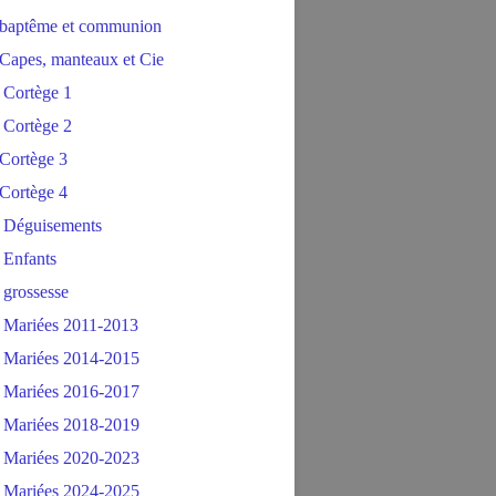
baptême et communion
Capes, manteaux et Cie
 Cortège 1
 Cortège 2
Cortège 3
Cortège 4
 Déguisements
 Enfants
 grossesse
 Mariées 2011-2013
 Mariées 2014-2015
 Mariées 2016-2017
 Mariées 2018-2019
 Mariées 2020-2023
 Mariées 2024-2025