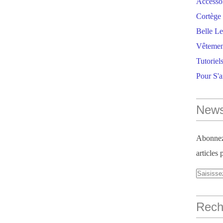
Accesso
Cortège 
Belle Le
Vêtemen
Tutoriel
Pour S'
News
Abonnez-
articles 
Reche