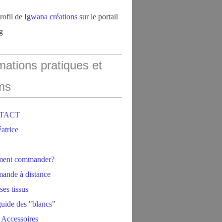
profil de
Igwana créations
sur le portail
g
mations pratiques et
ms
NTACT
éatrice
ment commander?
ande à distance
ses tissus
 guide des "blancs"
 Accessoires