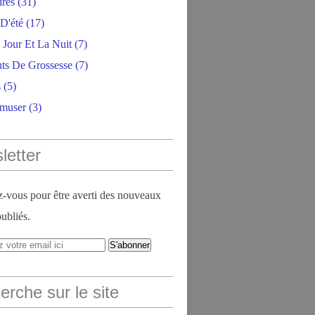
ires
(31)
D'été
(17)
 Jour Et La Nuit
(7)
ts De Grossesse
(7)
s
(5)
amuser
(3)
letter
vous pour être averti des nouveaux
publiés.
rche sur le site