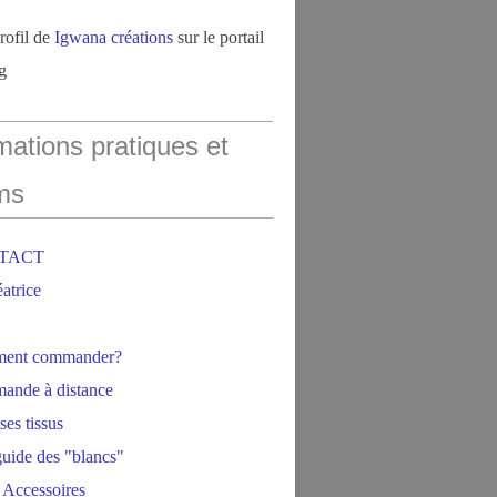
profil de
Igwana créations
sur le portail
g
mations pratiques et
ms
NTACT
éatrice
ment commander?
ande à distance
ses tissus
 guide des "blancs"
 Accessoires