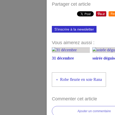
Partager cet article
Re
S'inscrire à la newsletter
Vous aimerez aussi :
31 décembre
soirée déguis
Robe fleurie en soie Rana
Commenter cet article
Ajouter un commentaire