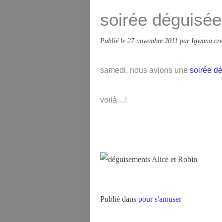
soirée déguisée.
Publié le
27 novembre 2011
par Igwana cré
samedi, nous avions une
soirée d
voilà....!
Publié dans
pour s'amuser