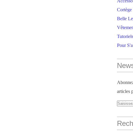
Accesso
Cortège 
Belle Le
Vêtemen
Tutoriel
Pour S'
News
Abonnez-
articles 
Reche