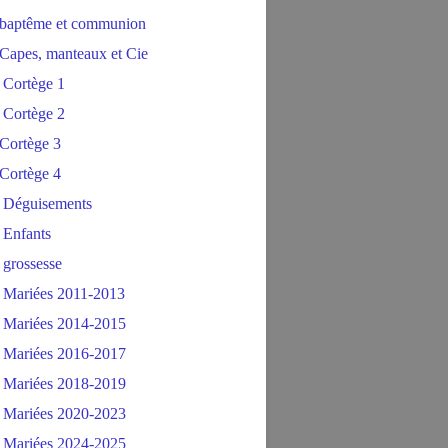
baptême et communion
Capes, manteaux et Cie
 Cortège 1
 Cortège 2
Cortège 3
Cortège 4
 Déguisements
 Enfants
 grossesse
 Mariées 2011-2013
 Mariées 2014-2015
 Mariées 2016-2017
 Mariées 2018-2019
 Mariées 2020-2023
 Mariées 2024-2025