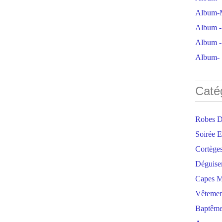
Album-M
Album - 
Album - 
Album- S
Caté
Robes D
Soirée E
Cortège
Déguise
Capes M
Vêtemen
Baptêm