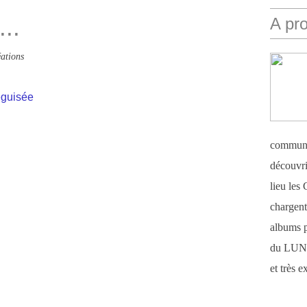
..
A pr
ations
éguisée
communi
découvri
lieu le
chargent 
albums 
du LUN
et très 