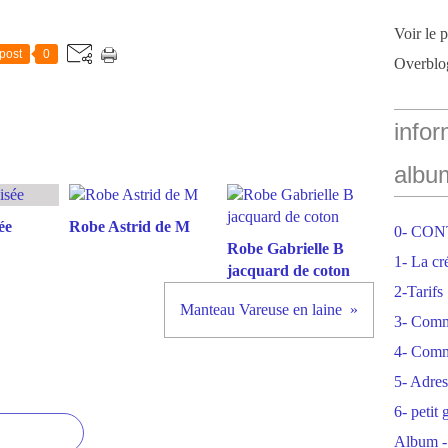
Voir le 
post
0
Overblo
infor
albu
ée
Robe Astrid de M
0- CO
Robe Gabrielle B
1- La cr
jacquard de coton
2-Tarifs
Manteau Vareuse en laine
3- Com
4- Comm
5- Adres
6- petit
Album -