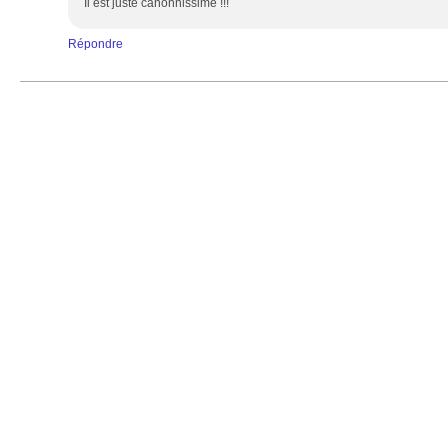
Il est juste canonnissime !!!
Répondre