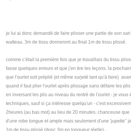
je lui ai donc demandé de faire plisser une partie de son sari 
watteau. 3m de tissu donneront au final 1m de tissu plissé.
comme c'était la première fois que je travaillais du tissu plissé
fasse quelques erreurs et que j'en tire les leçons. la prochai
que l'ourlet soit préplié (et même surjeté tant qu'à faire) ava
quand il faut plier l'ourlet après plissage sans défaire les pli
en inversant les plis au niveau du rentré de l'ourlet - je vous
techniques, sauf si ça intéresse quelqu'un - c'est excessiveme
2heures (au bas mot) au lieu de 20 minutes. chanceuse que j'é
d'une robe longue et ample mais seulement d'une 'jupette" j
1m de tissu plissé (donc 3m en longueur réelle)...