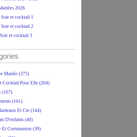
ariées 2026
Soir et cocktail 1
Soir et cocktail 2
oir et cocktail 3
gories
e Mariée
(375)
t Cocktail Pour Elle
(204)
s
(167)
ments
(161)
anteaux Et Cie
(144)
ts D'enfants
(40)
e Et Communion
(39)