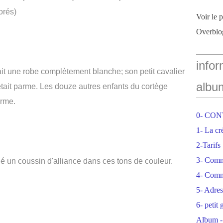
orés)
Voir le 
Overblo
infor
rtait une robe complètement blanche; son petit cavalier
albu
tait parme. Les douze autres enfants du cortège
arme.
0- CO
1- La cr
2-Tarifs
3- Com
 un coussin d'alliance dans ces tons de couleur.
4- Comm
5- Adres
6- petit
Album -