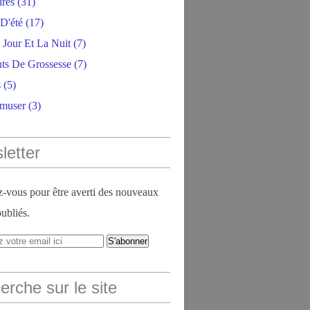
ires
(31)
D'été
(17)
 Jour Et La Nuit
(7)
ts De Grossesse
(7)
s
(5)
amuser
(3)
letter
vous pour être averti des nouveaux
publiés.
rche sur le site