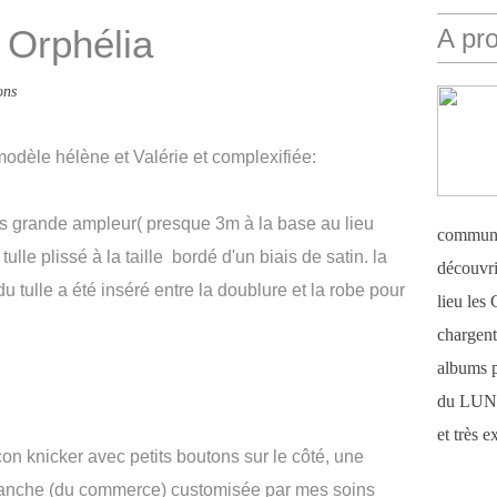
 Orphélia
A pr
ons
modèle hélène et Valérie et complexifiée:
rès grande ampleur( presque 3m à la base au lieu
communi
lle plissé à la taille bordé d'un biais de satin. la
découvri
u tulle a été inséré entre la doublure et la robe pour
lieu le
chargent 
albums 
du LUN
et très 
on knicker avec petits boutons sur le côté, une
blanche (du commerce) customisée par mes soins