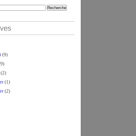
ives
t
(9)
9)
(2)
er
(1)
er
(2)