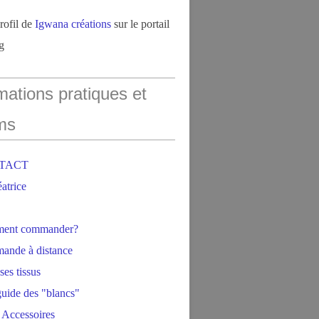
profil de
Igwana créations
sur le portail
g
mations pratiques et
ms
NTACT
éatrice
ment commander?
ande à distance
ses tissus
 guide des "blancs"
 Accessoires