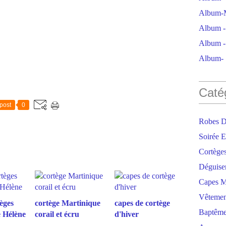
Album-M
Album - 
Album - 
Album- S
Caté
post
0
Robes D
Soirée E
Cortège
Déguise
Capes M
Vêtemen
èges
cortège Martinique
capes de cortège
Baptêm
e Hélène
corail et écru
d'hiver