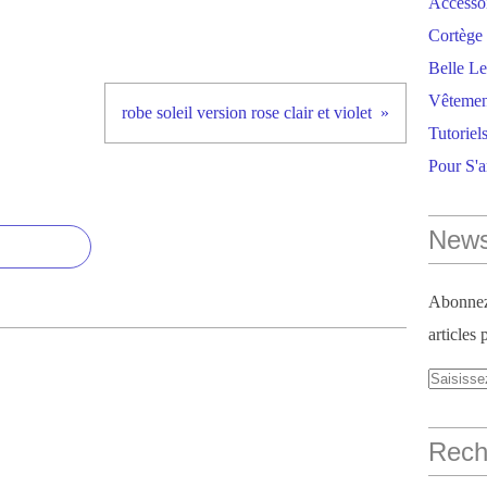
Accesso
Cortège 
Belle Le
Vêtemen
robe soleil version rose clair et violet
Tutoriel
Pour S'
News
Abonnez-
articles 
Reche