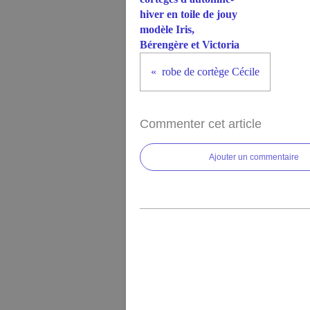
hiver en toile de jouy
modèle Iris,
Bérengère et Victoria
robe de cortège Cécile
Commenter cet article
Ajouter un commentaire