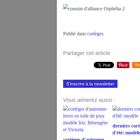
Publié dans
cortèges
Partager cet article
Re
S'inscrire à la newsletter
Vous aimerez aussi :
derniers cort
d'été: modèl
cortèges d'automne-