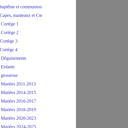
baptême et communion
Capes, manteaux et Cie
 Cortège 1
 Cortège 2
Cortège 3
Cortège 4
 Déguisements
 Enfants
 grossesse
 Mariées 2011-2013
 Mariées 2014-2015
 Mariées 2016-2017
 Mariées 2018-2019
 Mariées 2020-2023
 Mariées 2024-2025