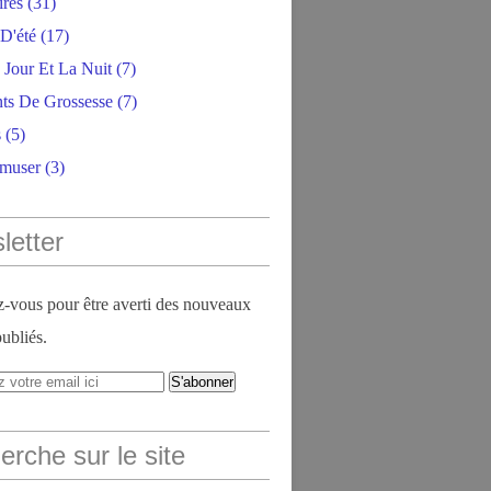
ires
(31)
D'été
(17)
 Jour Et La Nuit
(7)
ts De Grossesse
(7)
s
(5)
amuser
(3)
letter
vous pour être averti des nouveaux
publiés.
rche sur le site