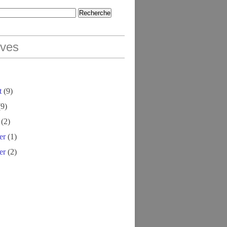
ives
t
(9)
9)
(2)
er
(1)
er
(2)