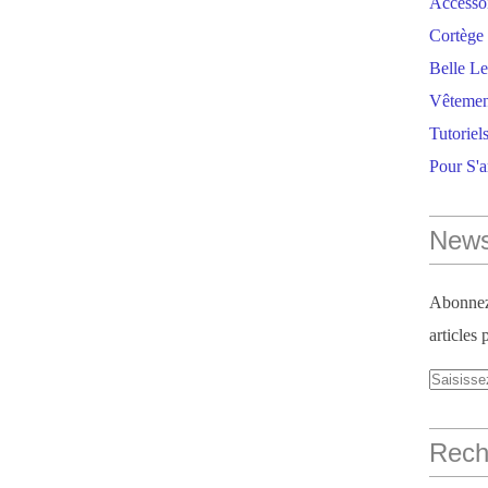
Accesso
Cortège 
Belle Le
Vêtemen
Tutoriel
Pour S'
News
Abonnez-
articles 
Reche