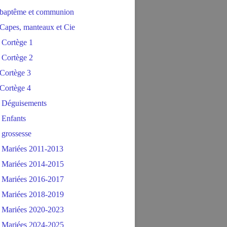
baptême et communion
Capes, manteaux et Cie
 Cortège 1
 Cortège 2
Cortège 3
Cortège 4
 Déguisements
 Enfants
 grossesse
 Mariées 2011-2013
 Mariées 2014-2015
 Mariées 2016-2017
 Mariées 2018-2019
 Mariées 2020-2023
 Mariées 2024-2025