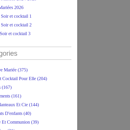
ariées 2026
Soir et cocktail 1
Soir et cocktail 2
oir et cocktail 3
gories
e Mariée
(375)
t Cocktail Pour Elle
(204)
s
(167)
ments
(161)
anteaux Et Cie
(144)
ts D'enfants
(40)
e Et Communion
(39)