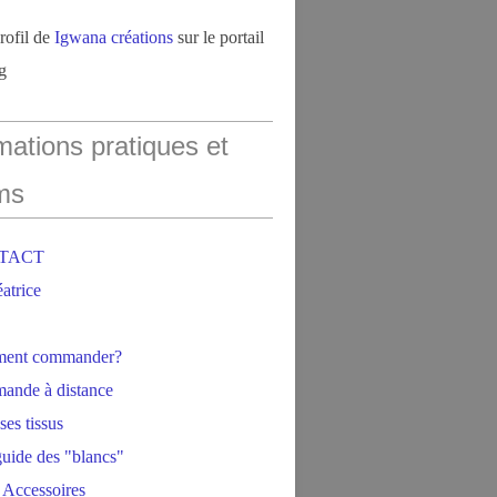
profil de
Igwana créations
sur le portail
g
mations pratiques et
ms
NTACT
éatrice
ment commander?
ande à distance
ses tissus
 guide des "blancs"
 Accessoires