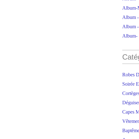
Album-M
Album - 
Album - 
Album- S
Caté
Robes D
Soirée E
Cortège
Déguise
Capes M
Vêtemen
Baptêm