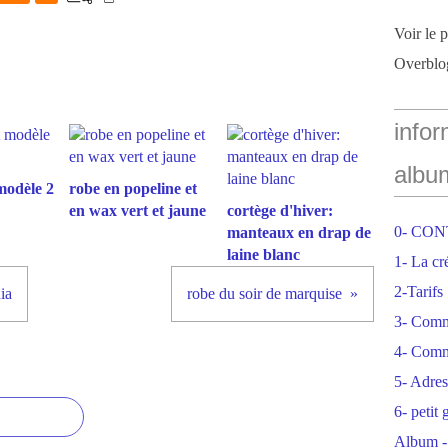
Voir le 
Overblo
infor
albu
modèle 2
robe en popeline et
en wax vert et jaune
cortège d'hiver:
0- CO
manteaux en drap de
laine blanc
1- La cr
2-Tarifs
ia
robe du soir de marquise
3- Com
4- Comm
5- Adres
6- petit
Album -