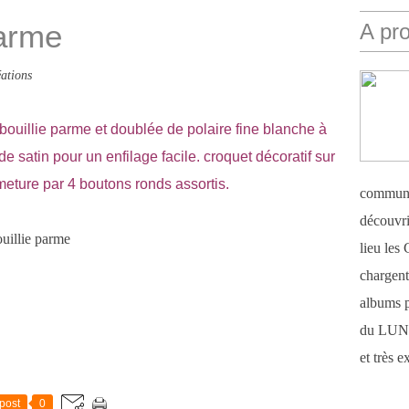
parme
A pr
ations
 bouillie parme et doublée de polaire fine blanche à
 satin pour un enfilage facile. croquet décoratif sur
meture par 4 boutons ronds assortis.
communi
découvri
lieu le
chargent 
albums 
du LUN
et très 
post
0