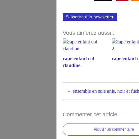
S'inscrire à la newsletter
Vous aimerez aussi :
cape enfant col
cape enfant 
claudine
ensemble en soie anis, noir et fush
Commenter cet article
Ajouter un commentaire